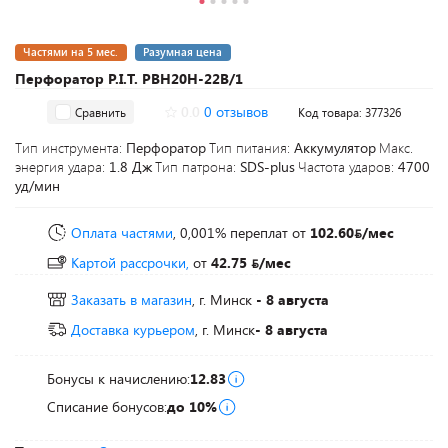
Частями на 5 мес.
Разумная цена
Перфоратор P.I.T. PBH20H-22B/1
0.0
0 отзывов
Сравнить
Код товара: 377326
Тип инструмента:
Перфоратор
Тип питания:
Аккумулятор
Макс.
энергия удара:
1.8 Дж
Тип патрона:
SDS-plus
Частота ударов:
4700
уд/мин
Оплата частями
, 0,001% переплат
от
102.60
/мес
Картой рассрочки,
от
42.75
/мес
Заказать в магазин
, г. Минск
- 8 августа
Доставка курьером
, г. Минск
- 8 августа
Бонусы к начислению:
12.83
Списание бонусов:
до 10%