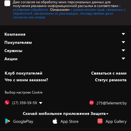
Даю согласие на обработку моих персональных данных для
получения рекламно-информационной рассылки в соответствии
с
условиями обработки.
Ознакомлен
с разъяснением прав, связанных с
обработкой, механизмом их реализации, последствиями дачи
согласия или отказа.
Компания
Покупателям
О нас
Сервисы
Адреса магазинов
Как сделать заказ
Акции
Новости
Оплата и доставка
Программа «Защита+»
Статьи и обзоры
Безналичный расчёт
Установка техники
Скидки и промокоды
Клуб покупателей
Cвязаться с нами
Вакансии
Обмен и возврат товара
Для игровых консолей
Белорусские товары
Что с моим заказом?
Статус ремонта
Контакты
Юридическая информация
Подписки на видеосервисы
Подарки
Выбор настроек Cookie
Дай пять добру!
Обработка персональных данных
Для мобильных устройств
Бонусы
Подарочные карты
Для компьютеров
Оплата частями
(17) 359-59-59
275@5element.by
Утилизация старой техники
Новинки
Скачай мобильное приложение Защита+
Сервисные центры
Уценка
GooglePlay
App Store
App Gallery