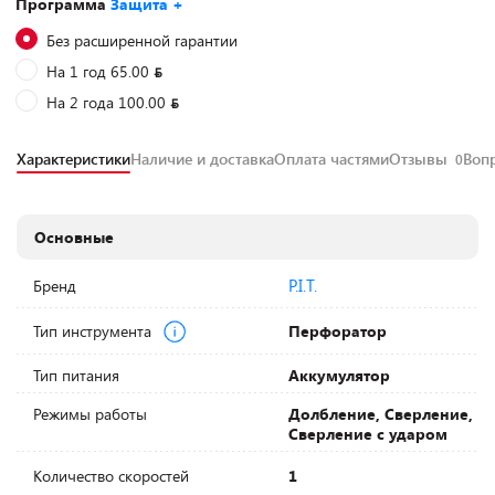
Программа
Защита +
Без расширенной гарантии
На 1 год 65.00
На 2 года 100.00
Характеристики
Наличие и доставка
Оплата частями
Отзывы
Воп
0
Основные
P.I.T.
Бренд
Тип инструмента
Перфоратор
Тип питания
Аккумулятор
Режимы работы
Долбление, Сверление,
Сверление с ударом
Количество скоростей
1