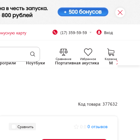
(17) 359-59-59
Вход
онусную карту
Сравнение
Избранное
Корзина
рогрили
Ноутбуки
Портативная акустика
Микроволновы
Код товара: 377632
0.0
0 отзывов
Сравнить