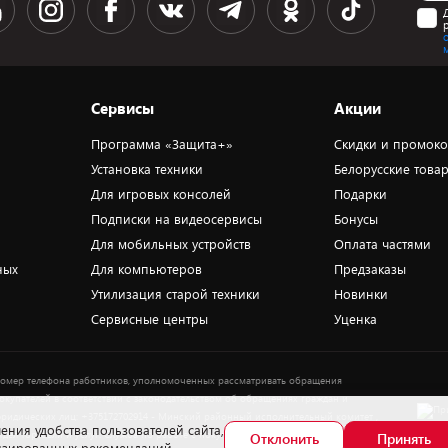
Сервисы
Акции
Программа «Защита+»
Скидки и промок
Установка техники
Белорусские това
Для игровых консолей
Подарки
Подписки на видеосервисы
Бонусы
Для мобильных устройств
Оплата частями
ных
Для компьютеров
Предзаказы
Утилизация старой техники
Новинки
Сервисные центры
Уценка
омер телефона работников, уполномоченных рассматривать обращения
окупателей в соответствии с законодательством об обращениях граждан и
ридических лиц: +375172702914 - Минский районный исполнительный комитет ,
ения удобства пользователей сайта,
тдел торговли и услуг. Служба по работе с покупателями ЗАО «ПАТИО» (по
Отклонить
Принять