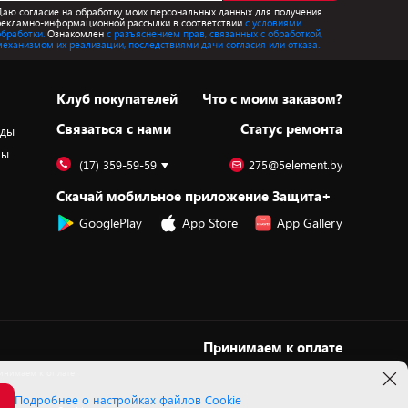
Даю согласие на обработку моих персональных данных для получения
рекламно-информационной рассылки в соответствии
с условиями
обработки.
Ознакомлен
с разъяснением прав, связанных с обработкой,
механизмом их реализации, последствиями дачи согласия или отказа.
Клуб покупателей
Что с моим заказом?
Cвязаться с нами
Статус ремонта
оды
ры
(17) 359-59-59
275@5element.by
Скачай мобильное приложение Защита+
GooglePlay
App Store
App Gallery
Принимаем к оплате
Подробнее о настройках файлов Cookie