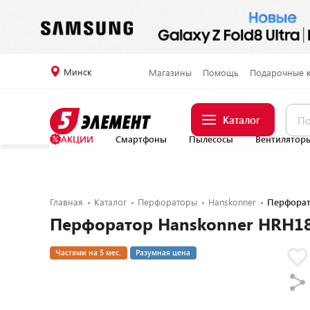
Минск
Магазины
Помощь
Подарочные 
Каталог
АКЦИИ
Смартфоны
Пылесосы
Вентилятор
Главная
Каталог
Перфораторы
Hanskonner
Перфорат
Перфоратор Hanskonner HRH1
Частями на 5 мес.
Разумная цена