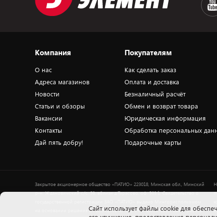
Компания
Покупателям
О нас
Как сделать заказ
Адреса магазинов
Оплата и доставка
Новости
Безналичный расчёт
Статьи и обзоры
Обмен и возврат товара
Вакансии
Юридическая информация
Контакты
Обработка персональных дан
Дай пять добру!
Подарочные карты
Закрытое акционерное общество «ПАТИО» 223018, Минская обл., Минский
Н
р-н, Ждановичский с/с, 53, вблизи д.Тарасово, оф. 503.1. Свидетельство о
п
государственной регистрации ЗАО «ПАТИО» выдано Мингорисполкомом
ю
Cайт использует файлы cookie для обеспеч
на основании решения от 18.04.2001 № 491. УНП 100183195. Режим работы
о