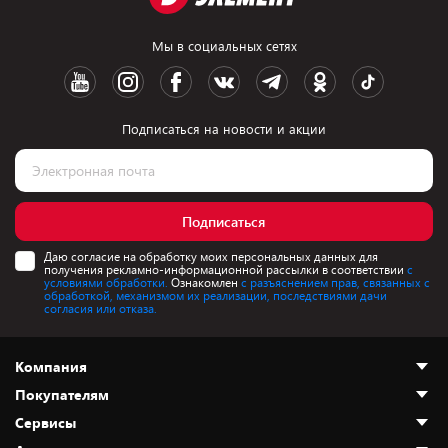
Мы в социальных сетях
Подписаться на новости и акции
Подписаться
Даю согласие на обработку моих персональных данных для
получения рекламно-информационной рассылки в соответствии
с
условиями обработки.
Ознакомлен
с разъяснением прав, связанных с
обработкой, механизмом их реализации, последствиями дачи
согласия или отказа.
Компания
Покупателям
О нас
Сервисы
Адреса магазинов
Как сделать заказ