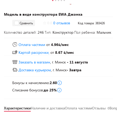
Модель в виде конструктора EWA Джонка
0.0
0 отзывов
Сравнить
Код товара: 383426
Количество деталей:
246
Тип:
Конструктор
Пол ребенка:
Мальчик
Оплата частями
от
4.96
/мес
Картой рассрочки,
от
8.67
/мес
Заказать в магазин
, г. Минск
- 11 августа
Доставка курьером
, г. Минск
- Завтра
Бонусы к начислению:
2.60
Списание бонусов:
до 25%
Характеристики
Наличие и доставка
Оплата частями
Отзывы
Воп
0