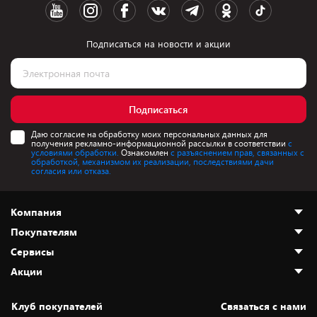
Подписаться на новости и акции
Подписаться
Даю согласие на обработку моих персональных данных для
получения рекламно-информационной рассылки в соответствии
с
условиями обработки.
Ознакомлен
с разъяснением прав, связанных с
обработкой, механизмом их реализации, последствиями дачи
согласия или отказа.
Компания
Покупателям
О нас
Сервисы
Адреса магазинов
Как сделать заказ
Акции
Новости
Оплата и доставка
Программа «Защита+»
Статьи и обзоры
Безналичный расчёт
Установка техники
Скидки и промокоды
Клуб покупателей
Cвязаться с нами