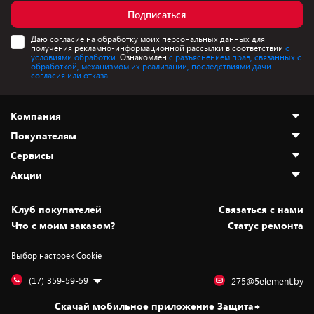
Подписаться
Даю согласие на обработку моих персональных данных для
получения рекламно-информационной рассылки в соответствии
с
условиями обработки.
Ознакомлен
с разъяснением прав, связанных с
обработкой, механизмом их реализации, последствиями дачи
согласия или отказа.
Компания
Покупателям
О нас
Сервисы
Адреса магазинов
Как сделать заказ
Акции
Новости
Оплата и доставка
Программа «Защита+»
Статьи и обзоры
Безналичный расчёт
Установка техники
Скидки и промокоды
Клуб покупателей
Cвязаться с нами
Вакансии
Обмен и возврат товара
Для игровых консолей
Белорусские товары
Что с моим заказом?
Статус ремонта
Контакты
Юридическая информация
Подписки на видеосервисы
Подарки
Выбор настроек Cookie
Дай пять добру!
Обработка персональных данных
Для мобильных устройств
Бонусы
Подарочные карты
Для компьютеров
Оплата частями
(17) 359-59-59
275@5element.by
Утилизация старой техники
Предзаказы
Скачай мобильное приложение Защита+