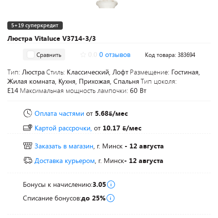
5+19 суперкредит
Люстра Vitaluce V3714-3/3
0.0
0 отзывов
Сравнить
Код товара: 383694
Тип:
Люстра
Стиль:
Классический, Лофт
Размещение:
Гостиная,
Жилая комната, Кухня, Прихожая, Спальня
Тип цоколя:
E14
Максимальная мощность лампочки:
60 Вт
Оплата частями
от
5.68
/мес
Картой рассрочки,
от
10.17
/мес
Заказать в магазин
, г. Минск
- 12 августа
Доставка курьером
, г. Минск
- 12 августа
Бонусы к начислению:
3.05
Списание бонусов:
до 25%