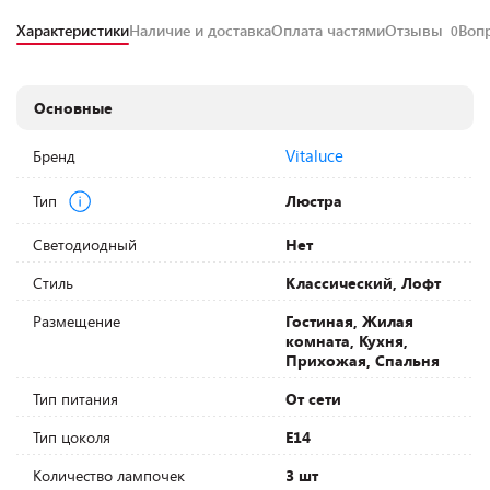
Характеристики
Наличие и доставка
Оплата частями
Отзывы
Воп
0
Основные
Vitaluce
Бренд
Тип
Люстра
Светодиодный
Нет
Стиль
Классический, Лофт
Размещение
Гостиная, Жилая
комната, Кухня,
Прихожая, Спальня
Тип питания
От сети
Тип цоколя
E14
Количество лампочек
3 шт