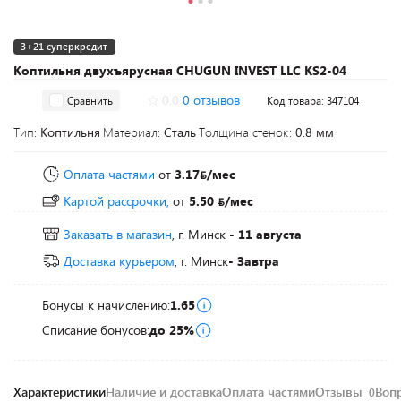
3+21 суперкредит
Коптильня двухъярусная CHUGUN INVEST LLC KS2-04
0.0
0 отзывов
Сравнить
Код товара: 347104
Тип:
Коптильня
Материал:
Сталь
Толщина стенок:
0.8 мм
Оплата частями
от
3.17
/мес
Картой рассрочки,
от
5.50
/мес
Заказать в магазин
, г. Минск
- 11 августа
Доставка курьером
, г. Минск
- Завтра
Бонусы к начислению:
1.65
Списание бонусов:
до 25%
Характеристики
Наличие и доставка
Оплата частями
Отзывы
Воп
0