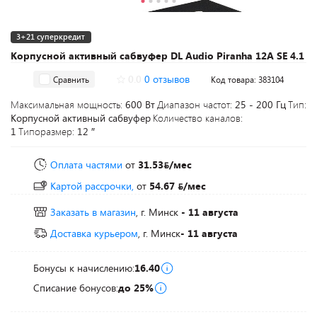
3+21 суперкредит
Корпусной активный сабвуфер DL Audio Piranha 12A SE 4.1
0.0
0 отзывов
Сравнить
Код товара: 383104
Максимальная мощность:
600 Вт
Диапазон частот:
25 - 200 Гц
Тип:
Корпусной активный сабвуфер
Количество каналов:
1
Типоразмер:
12 ″
Оплата частями
от
31.53
/мес
Картой рассрочки,
от
54.67
/мес
Заказать в магазин
, г. Минск
- 11 августа
Доставка курьером
, г. Минск
- 11 августа
Бонусы к начислению:
16.40
Списание бонусов:
до 25%