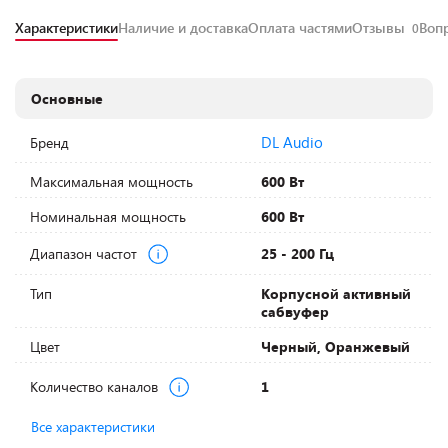
Характеристики
Наличие и доставка
Оплата частями
Отзывы
Воп
0
Основные
DL Audio
Бренд
Максимальная мощность
600 Вт
Номинальная мощность
600 Вт
Диапазон частот
25 - 200 Гц
Тип
Корпусной активный
сабвуфер
Цвет
Черный, Оранжевый
Количество каналов
1
Все характеристики