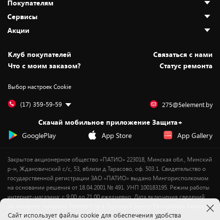
Покупателям
О нас
Сервисы
Адреса магазинов
Как сделать заказ
Акции
Новости
Оплата и доставка
Программа «Защита+»
Статьи и обзоры
Безналичный расчёт
Установка техники
Скидки и промокоды
Клуб покупателей
Cвязаться с нами
Вакансии
Обмен и возврат товара
Для игровых консолей
Белорусские товары
Что с моим заказом?
Статус ремонта
Контакты
Юридическая информация
Подписки на видеосервисы
Подарки
Выбор настроек Cookie
Дай пять добру!
Обработка персональных данных
Для мобильных устройств
Бонусы
Подарочные карты
Для компьютеров
Оплата частями
(17) 359-59-59
275@5element.by
Утилизация старой техники
Предзаказы
Скачай мобильное приложение Защита+
Сервисные центры
Новинки
GooglePlay
App Store
App Gallery
Уценка
Закрытое акционерное общество «ПАТИО» 223018, Минская обл., Минский
р-н, Ждановичский с/с, 53, вблизи д.Тарасово, оф. 503.1. Свидетельство о
государственной регистрации ЗАО «ПАТИО» выдано Мингорисполкомом
на основании решения от 18.04.2001 № 491. УНП 100183195. Режим работы
интернет-магазина: с 9.00 до 21.00 ежедневно. Дата включения сведений
об интернет-магазине 5element.by в Торговый реестр Республики Беларусь
Cайт использует файлы cookie для обеспечения удобства
- 11.04.2018, № регистрации 412542.