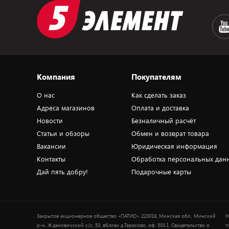
Компания
Покупателям
О нас
Как сделать заказ
Адреса магазинов
Оплата и доставка
Новости
Безналичный расчёт
Статьи и обзоры
Обмен и возврат товара
Вакансии
Юридическая информация
Контакты
Обработка персональных дан
Дай пять добру!
Подарочные карты
Закрытое акционерное общество «ПАТИО» 223018, Минская обл., Минский
Н
р-н, Ждановичский с/с, 53, вблизи д.Тарасово, оф. 503.1. Свидетельство о
п