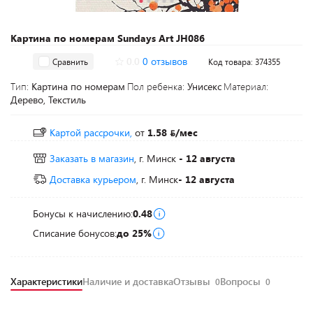
Картина по номерам Sundays Art JH086
0.0
0 отзывов
Сравнить
Код товара: 374355
Тип:
Картина по номерам
Пол ребенка:
Унисекс
Материал:
Дерево, Текстиль
Картой рассрочки,
от
1.58
/мес
Заказать в магазин
, г. Минск
- 12 августа
Доставка курьером
, г. Минск
- 12 августа
Бонусы к начислению:
0.48
Списание бонусов:
до 25%
Характеристики
Наличие и доставка
Отзывы
Вопросы
0
0