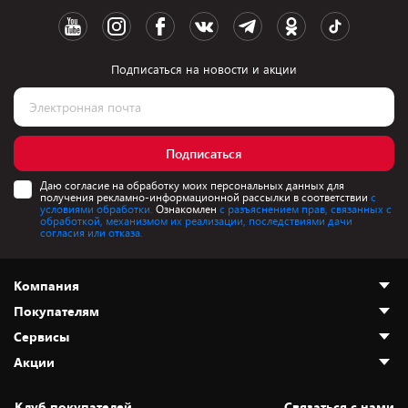
Подписаться на новости и акции
Подписаться
Даю согласие на обработку моих персональных данных для
получения рекламно-информационной рассылки в соответствии
с
условиями обработки.
Ознакомлен
с разъяснением прав, связанных с
обработкой, механизмом их реализации, последствиями дачи
согласия или отказа.
Компания
Покупателям
О нас
Сервисы
Адреса магазинов
Как сделать заказ
Акции
Новости
Оплата и доставка
Программа «Защита+»
Статьи и обзоры
Безналичный расчёт
Установка техники
Скидки и промокоды
Клуб покупателей
Cвязаться с нами