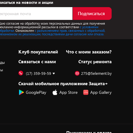
исаться на новости и акции
Подписаться
Даю согласие на обработку моих персональных данных для получения
рекламно-информационной рассылки в соответствии
с условиями
обработки.
Ознакомлен
с разъяснением прав, связанных с обработкой,
механизмом их реализации, последствиями дачи согласия или отказа.
Клуб покупателей
Что с моим заказом?
Cвязаться с нами
Статус ремонта
оды
ры
(17) 359-59-59
275@5element.by
Скачай мобильное приложение Защита+
GooglePlay
App Store
App Gallery
Принимаем к оплате