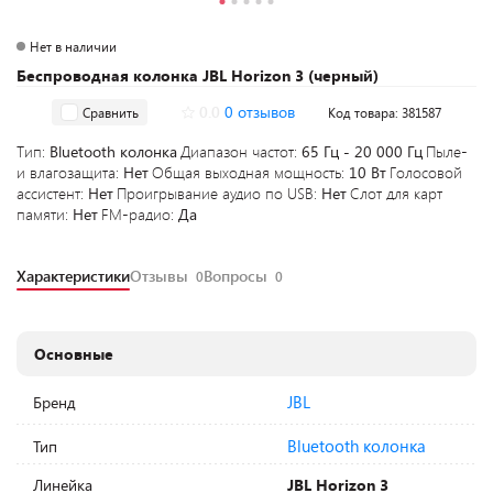
Нет в наличии
Беспроводная колонка JBL Horizon 3 (черный)
0.0
0 отзывов
Сравнить
Код товара: 381587
Тип:
Bluetooth колонка
Диапазон частот:
65 Гц - 20 000 Гц
Пыле-
и влагозащита:
Нет
Общая выходная мощность:
10 Вт
Голосовой
ассистент:
Нет
Проигрывание аудио по USB:
Нет
Слот для карт
памяти:
Нет
FM-радио:
Да
Характеристики
Отзывы
Вопросы
0
0
Основные
JBL
Бренд
Bluetooth колонка
Тип
Линейка
JBL Horizon 3