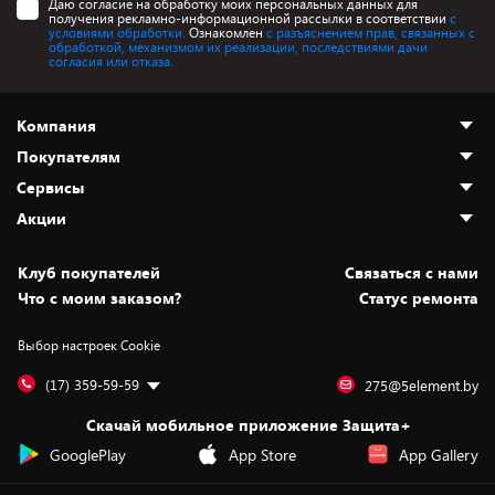
Даю согласие на обработку моих персональных данных для
получения рекламно-информационной рассылки в соответствии
с
условиями обработки.
Ознакомлен
с разъяснением прав, связанных с
обработкой, механизмом их реализации, последствиями дачи
согласия или отказа.
Компания
Покупателям
О нас
Сервисы
Адреса магазинов
Как сделать заказ
Акции
Новости
Оплата и доставка
Программа «Защита+»
Статьи и обзоры
Безналичный расчёт
Установка техники
Скидки и промокоды
Клуб покупателей
Cвязаться с нами
Вакансии
Обмен и возврат товара
Для игровых консолей
Белорусские товары
Что с моим заказом?
Статус ремонта
Контакты
Юридическая информация
Подписки на видеосервисы
Подарки
Выбор настроек Cookie
Дай пять добру!
Обработка персональных данных
Для мобильных устройств
Бонусы
Подарочные карты
Для компьютеров
Оплата частями
(17) 359-59-59
275@5element.by
Утилизация старой техники
Новинки
Скачай мобильное приложение Защита+
Сервисные центры
Уценка
GooglePlay
App Store
App Gallery