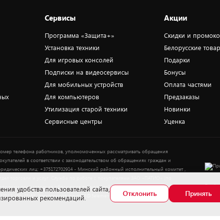
Сервисы
Акции
Программа «Защита+»
Скидки и промок
Установка техники
Белорусские това
Для игровых консолей
Подарки
Подписки на видеосервисы
Бонусы
Для мобильных устройств
Оплата частями
ных
Для компьютеров
Предзаказы
Утилизация старой техники
Новинки
Сервисные центры
Уценка
омер телефона работников, уполномоченных рассматривать обращения
окупателей в соответствии с законодательством об обращениях граждан и
ридических лиц: +375172702914 - Минский районный исполнительный комитет ,
тдел торговли и услуг. Служба по работе с покупателями ЗАО «ПАТИО» (по
Выбор
опросам рассмотрения обращения покупателей о нарушении их прав): Тел.:
ения удобства пользователей сайта,
Отклонить
Принять
37517-359-23-83. Электронная почта: 5@5element.by
лизированных рекомендаций.