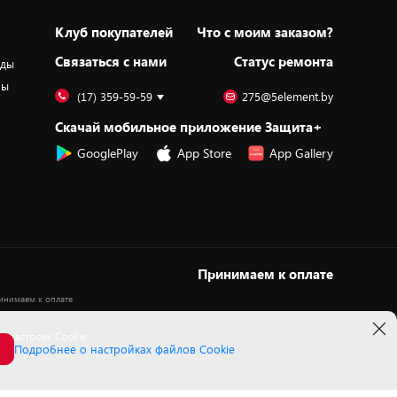
Клуб покупателей
Что с моим заказом?
Cвязаться с нами
Статус ремонта
оды
ры
(17) 359-59-59
275@5element.by
Скачай мобильное приложение Защита+
GooglePlay
App Store
App Gallery
Принимаем к оплате
 настроек Cookie
Подробнее о настройках файлов Cookie