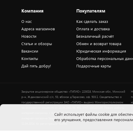
Компания
Покупателям
О нас
Как сделать заказ
Адреса магазинов
Оплата и доставка
Новости
Безналичный расчёт
Статьи и обзоры
Обмен и возврат товара
Вакансии
Юридическая информация
Контакты
Обработка персональных дан
Дай пять добру!
Подарочные карты
Закрытое акционерное общество «ПАТИО» 223018, Минская обл., Минский
Н
р-н, Ждановичский с/с, 53, вблизи д.Тарасово, оф. 503.1. Свидетельство о
п
государственной регистрации ЗАО «ПАТИО» выдано Мингорисполкомом
ю
на основании решения от 18.04.2001 № 491. УНП 100183195. Режим работы
о
интернет-магазина: с 9.00 до 21.00 ежедневно. Дата включения сведений об
в
Cайт использует файлы cookie для обеспеч
интернет-магазине 5element.by в Торговый реестр Республики Беларусь -
+
его улучшения, предоставления персона
11.04.2018, № регистрации 412542.