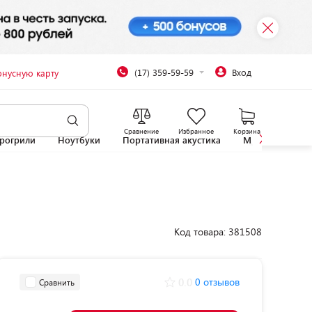
(17) 359-59-59
Вход
онусную карту
Сравнение
Избранное
Корзина
рогрили
Ноутбуки
Портативная акустика
Микроволновы
Код товара: 381508
0.0
0 отзывов
Сравнить