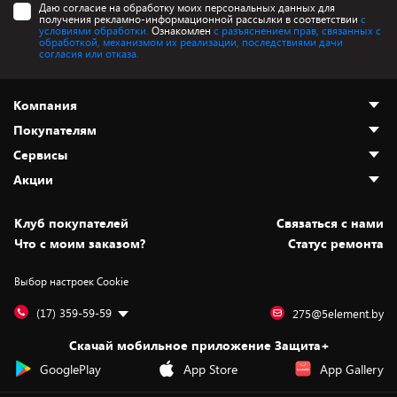
Даю согласие на обработку моих персональных данных для
получения рекламно-информационной рассылки в соответствии
с
условиями обработки.
Ознакомлен
с разъяснением прав, связанных с
обработкой, механизмом их реализации, последствиями дачи
согласия или отказа.
Компания
Покупателям
О нас
Сервисы
Адреса магазинов
Как сделать заказ
Акции
Новости
Оплата и доставка
Программа «Защита+»
Статьи и обзоры
Безналичный расчёт
Установка техники
Скидки и промокоды
Клуб покупателей
Cвязаться с нами
Вакансии
Обмен и возврат товара
Для игровых консолей
Белорусские товары
Что с моим заказом?
Статус ремонта
Контакты
Юридическая информация
Подписки на видеосервисы
Подарки
Выбор настроек Cookie
Дай пять добру!
Обработка персональных данных
Для мобильных устройств
Бонусы
Подарочные карты
Для компьютеров
Оплата частями
(17) 359-59-59
275@5element.by
Утилизация старой техники
Новинки
Скачай мобильное приложение Защита+
Сервисные центры
Уценка
GooglePlay
App Store
App Gallery