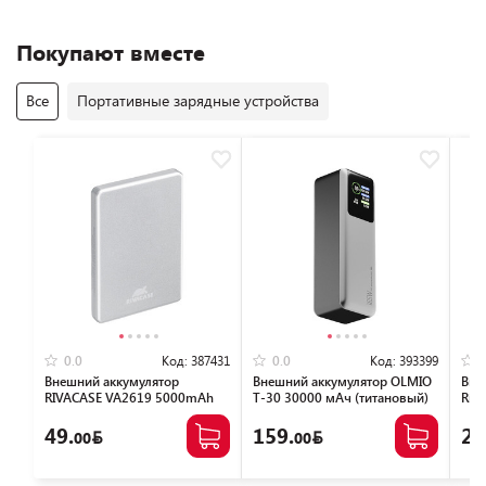
Покупают вместе
Все
Портативные зарядные устройства
Код:
387431
Код:
393399
0.0
0.0
Внешний аккумулятор
Внешний аккумулятор OLMIO
Вне
RIVACASE VA2619 5000mAh
T-30 30000 мАч (титановый)
Riv
Magsafe 15W + PD20W
(че
(серебристый)
49.
159.
29
00
00