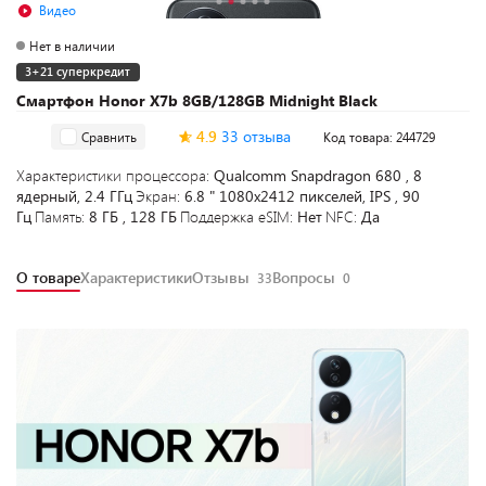
Видео
Нет в наличии
3+21 суперкредит
Смартфон Honor X7b 8GB/128GB Midnight Black
4.9
33 отзыва
Сравнить
Код товара: 244729
Характеристики процессора:
Qualcomm Snapdragon 680 , 8
ядерный, 2.4 ГГц
Экран:
6.8 " 1080x2412 пикселей, IPS , 90
Гц
Память:
8 ГБ , 128 ГБ
Поддержка eSIM:
Нет
NFC:
Да
О товаре
Характеристики
Отзывы
Вопросы
33
0