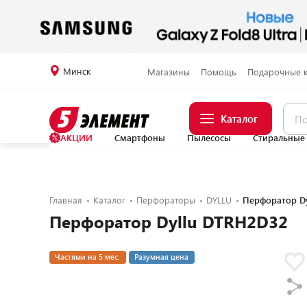
Минск
Магазины
Помощь
Подарочные 
Каталог
АКЦИИ
Смартфоны
Пылесосы
Стиральные
Главная
Каталог
Перфораторы
DYLLU
Перфоратор Dy
Перфоратор Dyllu DTRH2D32
Частями на 5 мес.
Разумная цена