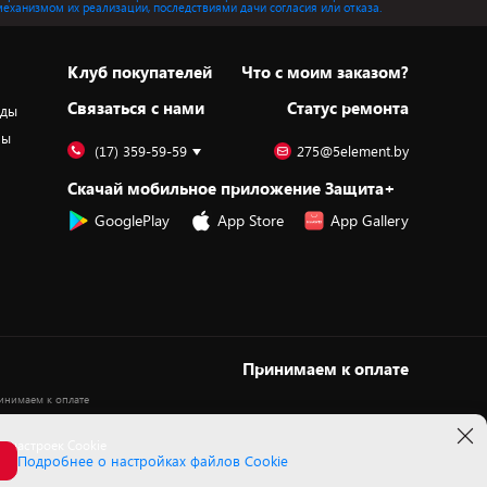
механизмом их реализации, последствиями дачи согласия или отказа.
Клуб покупателей
Что с моим заказом?
Cвязаться с нами
Статус ремонта
оды
ры
(17) 359-59-59
275@5element.by
Скачай мобильное приложение Защита+
GooglePlay
App Store
App Gallery
Принимаем к оплате
 настроек Cookie
Подробнее о настройках файлов Cookie