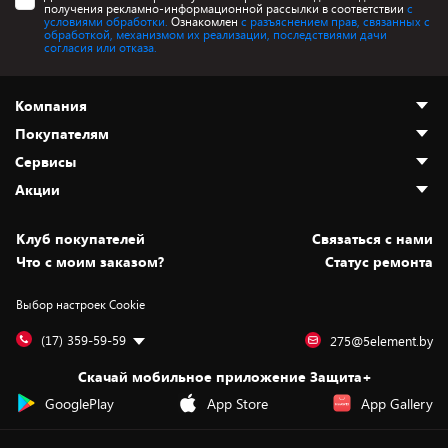
получения рекламно-информационной рассылки в соответствии
с
условиями обработки.
Ознакомлен
с разъяснением прав, связанных с
обработкой, механизмом их реализации, последствиями дачи
согласия или отказа.
Компания
Покупателям
О нас
Сервисы
Адреса магазинов
Как сделать заказ
Акции
Новости
Оплата и доставка
Программа «Защита+»
Статьи и обзоры
Безналичный расчёт
Установка техники
Скидки и промокоды
Клуб покупателей
Cвязаться с нами
Вакансии
Обмен и возврат товара
Для игровых консолей
Белорусские товары
Что с моим заказом?
Статус ремонта
Контакты
Юридическая информация
Подписки на видеосервисы
Подарки
Выбор настроек Cookie
Дай пять добру!
Обработка персональных данных
Для мобильных устройств
Бонусы
Подарочные карты
Для компьютеров
Оплата частями
(17) 359-59-59
275@5element.by
Утилизация старой техники
Предзаказы
Скачай мобильное приложение Защита+
Сервисные центры
Новинки
GooglePlay
App Store
App Gallery
Уценка