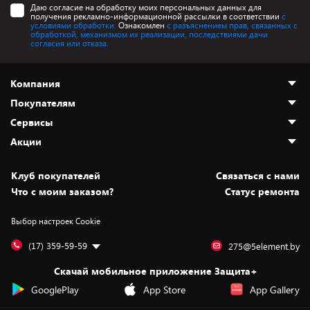
Даю согласие на обработку моих персональных данных для
получения рекламно-информационной рассылки в соответствии
с
условиями обработки.
Ознакомлен
с разъяснением прав, связанных с
обработкой, механизмом их реализации, последствиями дачи
согласия или отказа.
Компания
Покупателям
О нас
Сервисы
Адреса магазинов
Как сделать заказ
Акции
Новости
Оплата и доставка
Программа «Защита+»
Статьи и обзоры
Безналичный расчёт
Установка техники
Скидки и промокоды
Клуб покупателей
Cвязаться с нами
Вакансии
Обмен и возврат товара
Для игровых консолей
Белорусские товары
Что с моим заказом?
Статус ремонта
Контакты
Юридическая информация
Подписки на видеосервисы
Подарки
Выбор настроек Cookie
Дай пять добру!
Обработка персональных данных
Для мобильных устройств
Бонусы
Подарочные карты
Для компьютеров
Оплата частями
(17) 359-59-59
275@5element.by
Утилизация старой техники
Предзаказы
Скачай мобильное приложение Защита+
Сервисные центры
Новинки
GooglePlay
App Store
App Gallery
Уценка