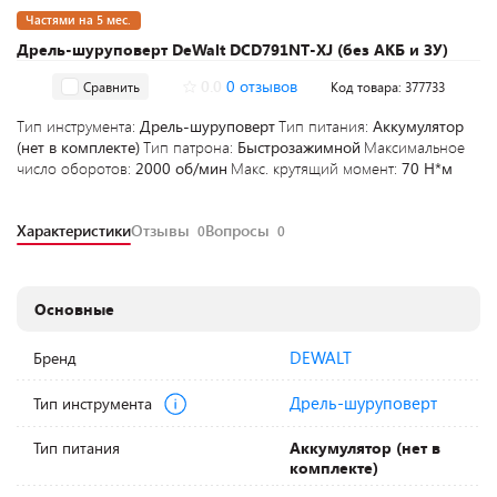
Частями на 5 мес.
Дрель-шуруповерт DeWalt DCD791NT-XJ (без АКБ и ЗУ)
0.0
0 отзывов
Сравнить
Код товара: 377733
Тип инструмента:
Дрель-шуруповерт
Тип питания:
Аккумулятор
(нет в комплекте)
Тип патрона:
Быстрозажимной
Максимальное
число оборотов:
2000 об/мин
Макс. крутящий момент:
70 Н*м
Характеристики
Отзывы
Вопросы
0
0
Основные
DEWALT
Бренд
Дрель-шуруповерт
Тип инструмента
Тип питания
Аккумулятор (нет в
комплекте)