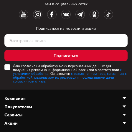
Мы в социальных сетях
Подписаться на новости и акции
Подписаться
Даю согласие на обработку моих персональных данных для
получения рекламно-информационной рассылки в соответствии
с
условиями обработки.
Ознакомлен
с разъяснением прав, связанных с
обработкой, механизмом их реализации, последствиями дачи
согласия или отказа.
Компания
Покупателям
О нас
Сервисы
Адреса магазинов
Как сделать заказ
Акции
Новости
Оплата и доставка
Программа «Защита+»