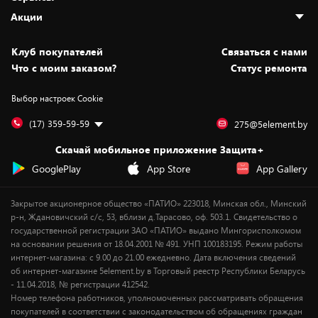
Адреса магазинов
Как сделать заказ
Акции
Новости
Оплата и доставка
Программа «Защита+»
Статьи и обзоры
Безналичный расчёт
Установка техники
Скидки и промокоды
Клуб покупателей
Cвязаться с нами
Вакансии
Обмен и возврат товара
Для игровых консолей
Белорусские товары
Что с моим заказом?
Статус ремонта
Контакты
Юридическая информация
Подписки на видеосервисы
Подарки
Выбор настроек Cookie
Дай пять добру!
Обработка персональных данных
Для мобильных устройств
Бонусы
Подарочные карты
Для компьютеров
Оплата частями
(17) 359-59-59
275@5element.by
Утилизация старой техники
Предзаказы
Скачай мобильное приложение Защита+
Сервисные центры
Новинки
GooglePlay
App Store
App Gallery
Уценка
Закрытое акционерное общество «ПАТИО» 223018, Минская обл., Минский
р-н, Ждановичский с/с, 53, вблизи д.Тарасово, оф. 503.1. Свидетельство о
государственной регистрации ЗАО «ПАТИО» выдано Мингорисполкомом
на основании решения от 18.04.2001 № 491. УНП 100183195. Режим работы
интернет-магазина: с 9.00 до 21.00 ежедневно. Дата включения сведений
об интернет-магазине 5element.by в Торговый реестр Республики Беларусь
- 11.04.2018, № регистрации 412542.
Номер телефона работников, уполномоченных рассматривать обращения
покупателей в соответствии с законодательством об обращениях граждан