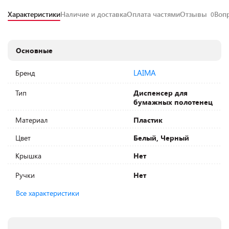
Характеристики
Наличие и доставка
Оплата частями
Отзывы
Воп
0
Основные
LAIMA
Бренд
Тип
Диспенсер для
бумажных полотенец
Материал
Пластик
Цвет
Белый, Черный
Крышка
Нет
Ручки
Нет
Все характеристики