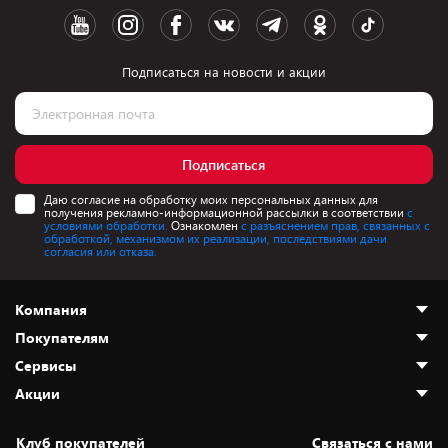
Подписаться на новости и акции
Подписаться
Даю согласие на обработку моих персональных данных для
получения рекламно-информационной рассылки в соответствии
с
условиями обработки.
Ознакомлен
с разъяснением прав, связанных с
обработкой, механизмом их реализации, последствиями дачи
согласия или отказа.
Компания
Покупателям
О нас
Сервисы
Адреса магазинов
Как сделать заказ
Акции
Новости
Оплата и доставка
Программа «Защита+»
Статьи и обзоры
Безналичный расчёт
Установка техники
Скидки и промокоды
Клуб покупателей
Cвязаться с нами