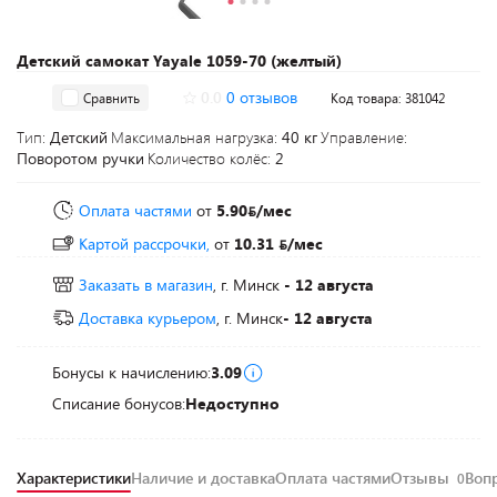
Детский самокат Yayale 1059-70 (желтый)
0.0
0 отзывов
Сравнить
Код товара: 381042
Тип:
Детский
Максимальная нагрузка:
40 кг
Управление:
Поворотом ручки
Количество колёс:
2
Оплата частями
от
5.90
/мес
Картой рассрочки,
от
10.31
/мес
Заказать в магазин
, г. Минск
- 12 августа
Доставка курьером
, г. Минск
- 12 августа
Бонусы к начислению:
3.09
Списание бонусов:
Недоступно
Характеристики
Наличие и доставка
Оплата частями
Отзывы
Воп
0