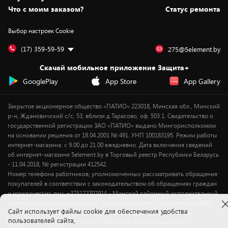
Вакансии
Обмен и возврат товара
Для игровых консолей
Белорусские товары
Что с моим заказом?
Статус ремонта
Контакты
Юридическая информация
Подписки на видеосервисы
Подарки
Выбор настроек Cookie
Дай пять добру!
Обработка персональных данных
Для мобильных устройств
Бонусы
Подарочные карты
Для компьютеров
Оплата частями
(17) 359-59-59
275@5element.by
Утилизация старой техники
Предзаказы
Скачай мобильное приложение Защита+
Сервисные центры
Новинки
GooglePlay
App Store
App Gallery
Уценка
Закрытое акционерное общество «ПАТИО» 223018, Минская обл., Минский
р-н, Ждановичский с/с, 53, вблизи д.Тарасово, оф. 503.1. Свидетельство о
государственной регистрации ЗАО «ПАТИО» выдано Мингорисполкомом
на основании решения от 18.04.2001 № 491. УНП 100183195. Режим работы
интернет-магазина: с 9.00 до 21.00 ежедневно. Дата включения сведений
об интернет-магазине 5element.by в Торговый реестр Республики Беларусь
- 11.04.2018, № регистрации 412542.
Номер телефона работников, уполномоченных рассматривать обращения
покупателей в соответствии с законодательством об обращениях граждан
и юридических лиц: +375172702914 - Минский районный исполнительный
комитет , отдел торговли и услуг. Служба по работе с покупателями ЗАО
Cайт использует файлы cookie для обеспечения удобства
«ПАТИО» (по вопросам рассмотрения обращения покупателей о
пользователей сайта,
нарушении их прав): Тел.: +37517-359-23-83. Электронная почта: