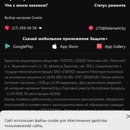
Вакансии
Обмен и возврат товара
Для игровых консолей
Белорусские товары
Что с моим заказом?
Статус ремонта
Контакты
Юридическая информация
Подписки на видеосервисы
Подарки
Выбор настроек Cookie
Дай пять добру!
Обработка персональных данных
Для мобильных устройств
Бонусы
Подарочные карты
Для компьютеров
Оплата частями
(17) 359-59-59
275@5element.by
Утилизация старой техники
Новинки
Скачай мобильное приложение Защита+
Сервисные центры
Уценка
GooglePlay
App Store
App Gallery
Закрытое акционерное общество «ПАТИО» 223018, Минская обл., Минский
р-н, Ждановичский с/с, 53, вблизи д.Тарасово, оф. 503.1. Свидетельство о
государственной регистрации ЗАО «ПАТИО» выдано Мингорисполкомом
на основании решения от 18.04.2001 № 491. УНП 100183195. Режим работы
интернет-магазина: с 9.00 до 21.00 ежедневно. Дата включения сведений
об интернет-магазине 5element.by в Торговый реестр Республики Беларусь
- 11.04.2018, № регистрации 412542.
Номер телефона работников, уполномоченных рассматривать обращения
покупателей в соответствии с законодательством об обращениях граждан
и юридических лиц: +375172702914 - Минский районный исполнительный
комитет , отдел торговли и услуг. Служба по работе с покупателями ЗАО
Cайт использует файлы cookie для обеспечения удобства
«ПАТИО» (по вопросам рассмотрения обращения покупателей о
пользователей сайта,
нарушении их прав): Тел.: +37517-359-23-83. Электронная почта: