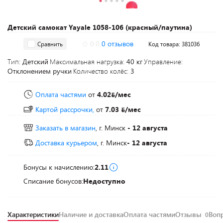
Детский самокат Yayale 1058-106 (красный/паутина)
0.0
0 отзывов
Сравнить
Код товара: 381036
Тип:
Детский
Максимальная нагрузка:
40 кг
Управление:
Отклонением ручки
Количество колёс:
3
Оплата частями
от
4.02
/мес
Картой рассрочки,
от
7.03
/мес
Заказать в магазин
, г. Минск
- 12 августа
Доставка курьером
, г. Минск
- 12 августа
Бонусы к начислению:
2.11
Списание бонусов:
Недоступно
Характеристики
Наличие и доставка
Оплата частями
Отзывы
Воп
0