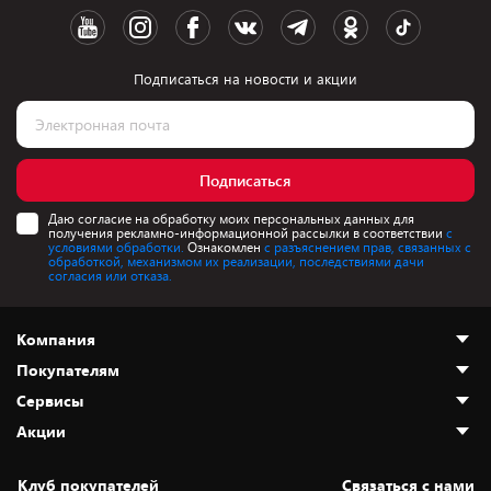
Подписаться на новости и акции
Подписаться
Даю согласие на обработку моих персональных данных для
получения рекламно-информационной рассылки в соответствии
с
условиями обработки.
Ознакомлен
с разъяснением прав, связанных с
обработкой, механизмом их реализации, последствиями дачи
согласия или отказа.
Компания
Покупателям
О нас
Сервисы
Адреса магазинов
Как сделать заказ
Акции
Новости
Оплата и доставка
Программа «Защита+»
Статьи и обзоры
Безналичный расчёт
Установка техники
Скидки и промокоды
Клуб покупателей
Cвязаться с нами