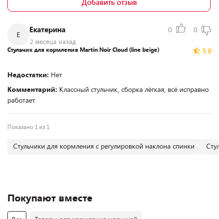
Добавить отзыв
Екатерина
0
0
Е
2 месяца назад
Стульчик для кормления Martin Noir Cloud (line beige)
5.0
Недостатки:
Нет
Комментарий:
Классный стульчик, сборка лёгкая, всё исправно
работает
Показано 1 из 1
Стульчики для кормления с регулировкой наклона спинки
Сту
Покупают вместе