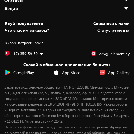
Сервисы
Адреса магазинов
Как сделать заказ
Акции
Новости
Оплата и доставка
Программа «Защита+»
Статьи и обзоры
Безналичный расчёт
Установка техники
Скидки и промокоды
Клуб покупателей
Cвязаться с нами
Вакансии
Обмен и возврат товара
Для игровых консолей
Белорусские товары
Что с моим заказом?
Статус ремонта
Контакты
Юридическая информация
Подписки на видеосервисы
Подарки
Выбор настроек Cookie
Дай пять добру!
Обработка персональных данных
Для мобильных устройств
Бонусы
Подарочные карты
Для компьютеров
Оплата частями
(17) 359-59-59
275@5element.by
Утилизация старой техники
Предзаказы
Скачай мобильное приложение Защита+
Сервисные центры
Новинки
GooglePlay
App Store
App Gallery
Уценка
Закрытое акционерное общество «ПАТИО» 223018, Минская обл., Минский
р-н, Ждановичский с/с, 53, вблизи д.Тарасово, оф. 503.1. Свидетельство о
государственной регистрации ЗАО «ПАТИО» выдано Мингорисполкомом
на основании решения от 18.04.2001 № 491. УНП 100183195. Режим работы
интернет-магазина: с 9.00 до 21.00 ежедневно. Дата включения сведений
об интернет-магазине 5element.by в Торговый реестр Республики Беларусь
- 11.04.2018, № регистрации 412542.
Номер телефона работников, уполномоченных рассматривать обращения
покупателей в соответствии с законодательством об обращениях граждан