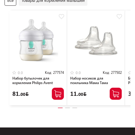
Все
Товары для кормления малышей
Код:
277574
Код:
277502
0.0
0.0
Набор бутылочек для
Набор носиков для
Бут
кормления Philips Avent
поильника Мама Тама
Phil
Natural Response с клапаном
MT/105 (2 шт)
SCY
AirFree SCY670/02 (125 мл, 2
81.
11.
39
00
00
шт)