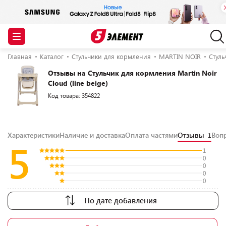
Главная
Каталог
Стульчики для кормления
MARTIN NOIR
Стуль
Отзывы на Стульчик для кормления Martin Noir
Cloud (line beige)
Код товара: 354822
Характеристики
Наличие и доставка
Оплата частями
Отзывы
Воп
1
5
1
0
0
0
0
По дате добавления