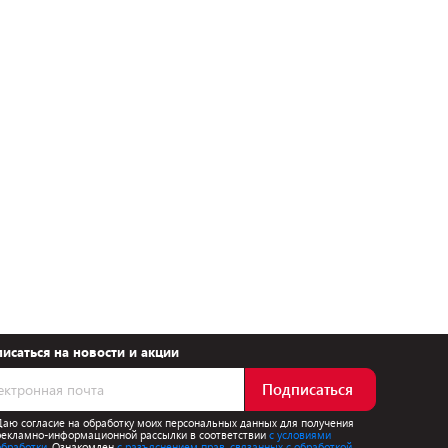
исаться на новости и акции
Подписаться
Даю согласие на обработку моих персональных данных для получения
рекламно-информационной рассылки в соответствии
с условиями
обработки.
Ознакомлен
с разъяснением прав, связанных с обработкой,