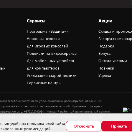
Сервисы
Акции
Программа «Защита+»
Скидки и промок
Установка техники
Белорусские това
Для игровых консолей
Подарки
Подписки на видеосервисы
Бонусы
Для мобильных устройств
Оплата частями
ных
Для компьютеров
Новинки
Утилизация старой техники
Уценка
Сервисные центры
омер телефона работников, уполномоченных рассматривать обращения
окупателей в соответствии с законодательством об обращениях граждан и
ридических лиц: +375172702914 - Минский районный исполнительный комитет ,
тдел торговли и услуг. Служба по работе с покупателями ЗАО «ПАТИО» (по
Выбор
опросам рассмотрения обращения покупателей о нарушении их прав): Тел.:
ения удобства пользователей сайта,
Отклонить
Принять
37517-359-23-83. Электронная почта: 5@5element.by
лизированных рекомендаций.