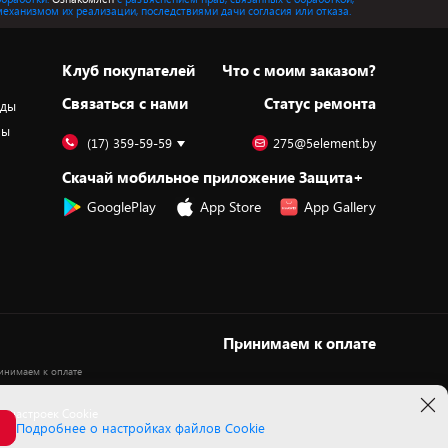
механизмом их реализации, последствиями дачи согласия или отказа.
Клуб покупателей
Что с моим заказом?
Cвязаться с нами
Статус ремонта
оды
ры
(17) 359-59-59
275@5element.by
Скачай мобильное приложение Защита+
GooglePlay
App Store
App Gallery
Принимаем к оплате
 настроек Cookie
Подробнее о настройках файлов Cookie