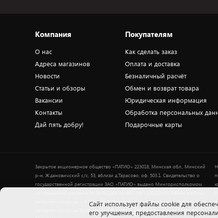
Компания
Покупателям
О нас
Как сделать заказ
Адреса магазинов
Оплата и доставка
Новости
Безналичный расчёт
Статьи и обзоры
Обмен и возврат товара
Вакансии
Юридическая информация
Контакты
Обработка персональных дан
Дай пять добру!
Подарочные карты
Закрытое акционерное общество «ПАТИО» 223018, Минская обл., Минский
Н
р-н, Ждановичский с/с, 53, вблизи д.Тарасово, оф. 503.1. Свидетельство о
п
государственной регистрации ЗАО «ПАТИО» выдано Мингорисполкомом
ю
на основании решения от 18.04.2001 № 491. УНП 100183195. Режим работы
о
интернет-магазина: с 9.00 до 21.00 ежедневно. Дата включения сведений об
в
Cайт использует файлы cookie для обеспеч
интернет-магазине 5element.by в Торговый реестр Республики Беларусь -
+
его улучшения, предоставления персона