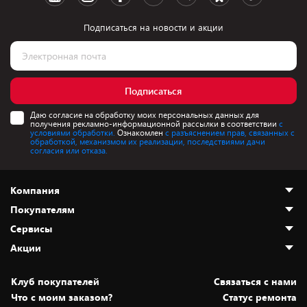
Подписаться на новости и акции
Подписаться
Даю согласие на обработку моих персональных данных для
получения рекламно-информационной рассылки в соответствии
с
условиями обработки.
Ознакомлен
с разъяснением прав, связанных с
обработкой, механизмом их реализации, последствиями дачи
согласия или отказа.
Компания
Покупателям
О нас
Сервисы
Адреса магазинов
Как сделать заказ
Акции
Новости
Оплата и доставка
Программа «Защита+»
Статьи и обзоры
Безналичный расчёт
Установка техники
Скидки и промокоды
Клуб покупателей
Cвязаться с нами
Вакансии
Обмен и возврат товара
Для игровых консолей
Белорусские товары
Что с моим заказом?
Статус ремонта