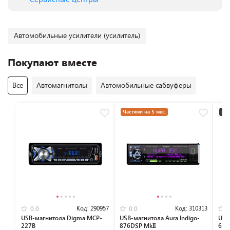
Автомобильные усилители (усилитель)
Покупают вместе
Все
Автомагнитолы
Автомобильные сабвуферы
Частями на 5 мес.
3+2
Код:
290957
Код:
310313
0.0
0.0
USB-магнитола Digma MCP-
USB-магнитола Aura Indigo-
USB
227B
876DSP MkII
679