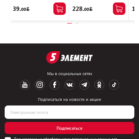
39.
228.
16
00
00
Мы в социальных сетях
Подписаться на новости и акции
Подписаться
Даю согласие на обработку моих персональных данных для