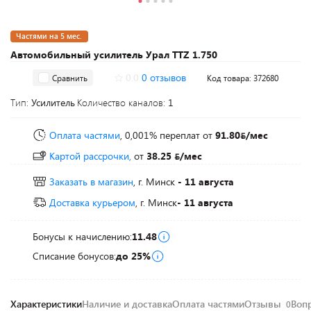
Частями на 5 мес.
Автомобильный усилитель Урал ТТZ 1.750
0.0
0 отзывов
Сравнить
Код товара: 372680
Тип:
Усилитель
Количество каналов:
1
Оплата частями
, 0,001% переплат
от
91.80
/мес
Картой рассрочки,
от
38.25
/мес
Заказать в магазин
, г. Минск
- 11 августа
Доставка курьером
, г. Минск
- 11 августа
Бонусы к начислению:
11.48
Списание бонусов:
до 25%
Характеристики
Наличие и доставка
Оплата частями
Отзывы
Воп
0