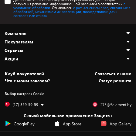
получения рекламно-информационной рассылки в соответствии
с
условиями обработки.
Ознакомлен
с разъяснением прав, связанных с
обработкой, механизмом их реализации, последствиями дачи
согласия или отказа.
Компания
Покупателям
О нас
Сервисы
Адреса магазинов
Как сделать заказ
Акции
Новости
Оплата и доставка
Программа «Защита+»
Статьи и обзоры
Безналичный расчёт
Установка техники
Скидки и промокоды
Клуб покупателей
Cвязаться с нами
Вакансии
Обмен и возврат товара
Для игровых консолей
Белорусские товары
Что с моим заказом?
Статус ремонта
Контакты
Юридическая информация
Подписки на видеосервисы
Подарки
Выбор настроек Cookie
Дай пять добру!
Обработка персональных данных
Для мобильных устройств
Бонусы
Подарочные карты
Для компьютеров
Оплата частями
(17) 359-59-59
275@5element.by
Утилизация старой техники
Новинки
Скачай мобильное приложение Защита+
Сервисные центры
Уценка
GooglePlay
App Store
App Gallery