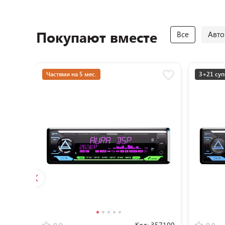
Покупают вместе
Все
Авто
Частями на 5 мес.
3+21 суп
Код:
357100