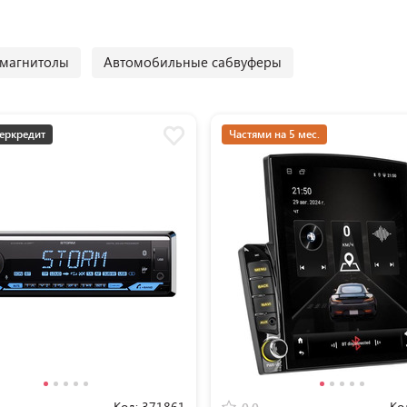
магнитолы
Автомобильные сабвуферы
еркредит
Частями на 5 мес.
Код:
371861
Ко