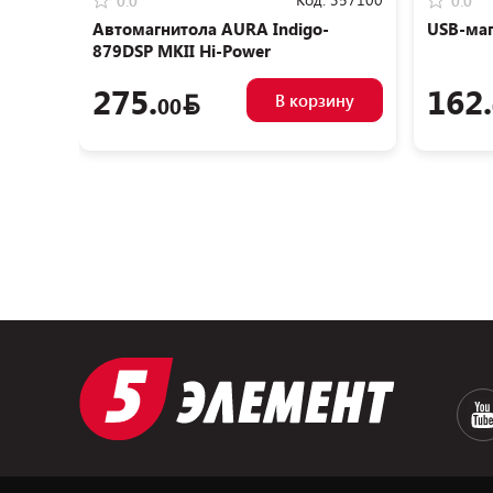
0.0
0.0
Автомагнитола AURA Indigo-
USB-маг
879DSP MKII Hi-Power
275.
162.
В корзину
00