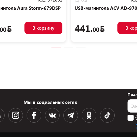
0.0
нитола Aura Storm-679DSP
USB-магнитола ACV AD-97
441.
В корзину
В ко
00
00
Подп
Мы в социальных сетях