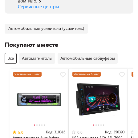
дом № 5, 5
Сервисные центры
Автомобильные усилители (усилитель)
Покупают вместе
Все
Автомагнитолы
Автомобильные сабвуферы
Частями на 5 мес.
Частями на 5 мес.
Час
Код:
310316
Код:
356390
5.0
0.0
Автомагнитола Aura Indigo-
USB-магнитола ACV AD-7002
USB