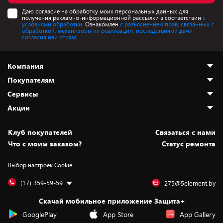
Даю согласие на обработку моих персональных данных для
получения рекламно-информационной рассылки в соответствии
с
условиями обработки.
Ознакомлен
с разъяснением прав, связанных с
обработкой, механизмом их реализации, последствиями дачи
согласия или отказа.
Компания
Покупателям
О нас
Сервисы
Адреса магазинов
Как сделать заказ
Акции
Новости
Оплата и доставка
Программа «Защита+»
Статьи и обзоры
Безналичный расчёт
Установка техники
Скидки и промокоды
Клуб покупателей
Cвязаться с нами
Вакансии
Обмен и возврат товара
Для игровых консолей
Белорусские товары
Что с моим заказом?
Статус ремонта
Контакты
Юридическая информация
Подписки на видеосервисы
Подарки
Выбор настроек Cookie
Дай пять добру!
Обработка персональных данных
Для мобильных устройств
Бонусы
Подарочные карты
Для компьютеров
Оплата частями
(17) 359-59-59
275@5element.by
Утилизация старой техники
Новинки
Скачай мобильное приложение Защита+
Сервисные центры
Уценка
GooglePlay
App Store
App Gallery