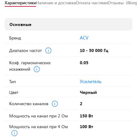
Характеристики
Наличие и доставка
Оплата частями
Отзывы
Воп
0
Основные
ACV
Бренд
Диапазон частот
10 - 50 000 Гц
Коэф. гармонических
0.05
искажений
Усилитель
Тип
Цвет
Черный
Количество каналов
2
Мощность на канал при 2 Ом
150 Вт
Мощность на канал при 4 Ом
100 Вт