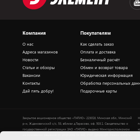
Компания
Покупателям
О нас
Как сделать заказ
Адреса магазинов
Оплата и доставка
Новости
Безналичный расчёт
Статьи и обзоры
Обмен и возврат товара
Вакансии
Юридическая информация
Контакты
Обработка персональных дан
Дай пять добру!
Подарочные карты
Закрытое акционерное общество «ПАТИО» 223018, Минская обл., Минский
Н
р-н, Ждановичский с/с, 53, вблизи д.Тарасово, оф. 503.1. Свидетельство о
п
государственной регистрации ЗАО «ПАТИО» выдано Мингорисполкомом
ю
на основании решения от 18.04.2001 № 491. УНП 100183195. Режим работы
о