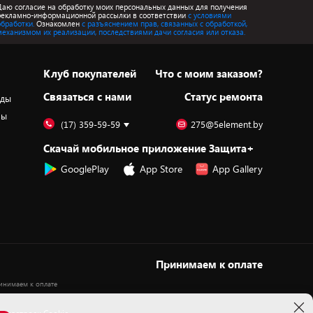
Даю согласие на обработку моих персональных данных для получения
рекламно-информационной рассылки в соответствии
с условиями
обработки.
Ознакомлен
с разъяснением прав, связанных с обработкой,
механизмом их реализации, последствиями дачи согласия или отказа.
Клуб покупателей
Что с моим заказом?
Cвязаться с нами
Статус ремонта
оды
ры
(17) 359-59-59
275@5element.by
Скачай мобильное приложение Защита+
GooglePlay
App Store
App Gallery
Принимаем к оплате