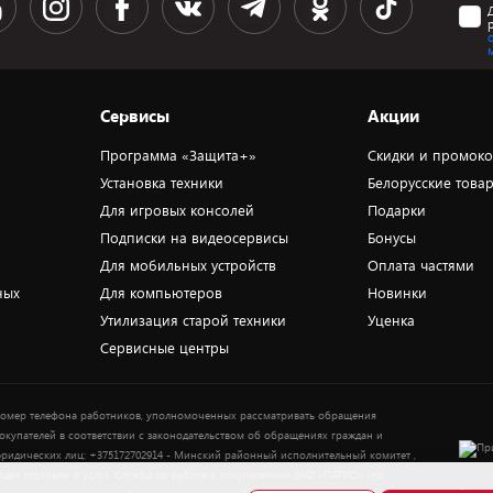
Сервисы
Акции
Программа «Защита+»
Скидки и промок
Установка техники
Белорусские това
Для игровых консолей
Подарки
Подписки на видеосервисы
Бонусы
Для мобильных устройств
Оплата частями
ных
Для компьютеров
Новинки
Утилизация старой техники
Уценка
Сервисные центры
омер телефона работников, уполномоченных рассматривать обращения
окупателей в соответствии с законодательством об обращениях граждан и
ридических лиц: +375172702914 - Минский районный исполнительный комитет ,
тдел торговли и услуг. Служба по работе с покупателями ЗАО «ПАТИО» (по