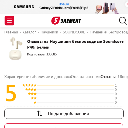
Главная
Каталог
Наушники
SOUNDCORE
Наушники беспроводн
Отзывы на Наушники беспроводные Soundcore
P40i Белый
Код товара: 330685
Характеристики
Наличие и доставка
Оплата частями
Отзывы
Воп
1
5
1
0
0
0
0
По дате добавления