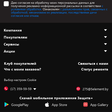
Даю согласие на обработку моих персональных данных для
получения рекламно-информационной рассылки в соответствии
с
условиями обработки.
Ознакомлен
с разъяснением прав, связанных с
обработкой, механизмом их реализации, последствиями дачи
согласия или отказа.
Компания
Покупателям
О нас
Сервисы
Адреса магазинов
Как сделать заказ
Акции
Новости
Оплата и доставка
Программа «Защита+»
Статьи и обзоры
Безналичный расчёт
Установка техники
Скидки и промокоды
Клуб покупателей
Cвязаться с нами
Вакансии
Обмен и возврат товара
Для игровых консолей
Белорусские товары
Что с моим заказом?
Статус ремонта
Контакты
Юридическая информация
Подписки на видеосервисы
Подарки
Выбор настроек Cookie
Дай пять добру!
Обработка персональных данных
Для мобильных устройств
Бонусы
Подарочные карты
Для компьютеров
Оплата частями
(17) 359-59-59
275@5element.by
Утилизация старой техники
Новинки
Скачай мобильное приложение Защита+
Сервисные центры
Уценка
GooglePlay
App Store
App Gallery