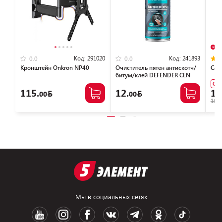
В
Код:
291020
Код:
241893
0.0
0.0
Кронштейн Onkron NP40
Очиститель пятен антискотч/
Сау
битум/клей DEFENDER CLN
30810 (150мл)
Су
115.
12.
1,
00
00
1699
Мы в социальных сетях