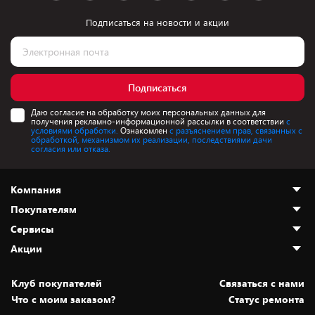
Подписаться на новости и акции
Подписаться
Даю согласие на обработку моих персональных данных для
получения рекламно-информационной рассылки в соответствии
с
условиями обработки.
Ознакомлен
с разъяснением прав, связанных с
обработкой, механизмом их реализации, последствиями дачи
согласия или отказа.
Компания
Покупателям
О нас
Сервисы
Адреса магазинов
Как сделать заказ
Акции
Новости
Оплата и доставка
Программа «Защита+»
Статьи и обзоры
Безналичный расчёт
Установка техники
Скидки и промокоды
Клуб покупателей
Cвязаться с нами
Вакансии
Обмен и возврат товара
Для игровых консолей
Белорусские товары
Что с моим заказом?
Статус ремонта
Контакты