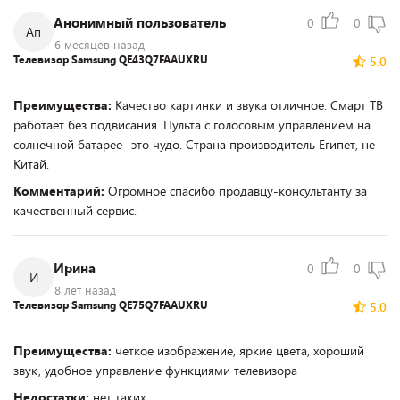
Анонимный пользователь
0
0
Ап
6 месяцев назад
Телевизор Samsung QE43Q7FAAUXRU
5.0
Преимущества:
Качество картинки и звука отличное. Смарт ТВ
работает без подвисания. Пульта с голосовым управлением на
солнечной батарее -это чудо. Страна производитель Египет, не
Китай.
Комментарий:
Огромное спасибо продавцу-консультанту за
качественный сервис.
Ирина
0
0
И
8 лет назад
Телевизор Samsung QE75Q7FAAUXRU
5.0
Преимущества:
четкое изображение, яркие цвета, хороший
звук, удобное управление функциями телевизора
Недостатки:
нет таких