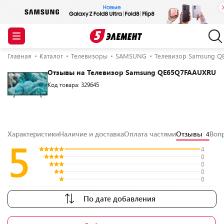
Главная
Каталог
Телевизоры
SAMSUNG
Телевизор Samsung 
Отзывы на Телевизор Samsung QE65Q7FAAUXRU
Код товара: 329645
Характеристики
Наличие и доставка
Оплата частями
Отзывы
Воп
4
5
4
0
0
0
0
По дате добавления