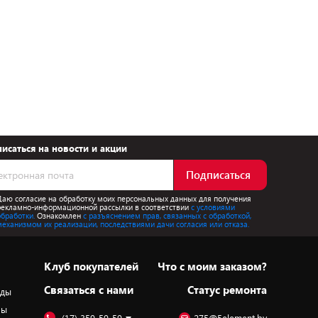
исаться на новости и акции
Подписаться
Даю согласие на обработку моих персональных данных для получения
рекламно-информационной рассылки в соответствии
с условиями
обработки.
Ознакомлен
с разъяснением прав, связанных с обработкой,
механизмом их реализации, последствиями дачи согласия или отказа.
Клуб покупателей
Что с моим заказом?
Cвязаться с нами
Статус ремонта
оды
ры