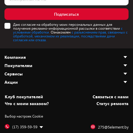
Подписаться
Даю согласие на обработку моих персональных данных для
получения рекламно-информационной рассылки в соответствии
с
условиями обработки.
Ознакомлен
с разъяснением прав, связанных с
обработкой, механизмом их реализации, последствиями дачи
согласия или отказа.
Компания
Покупателям
О нас
Сервисы
Адреса магазинов
Как сделать заказ
Акции
Новости
Оплата и доставка
Программа «Защита+»
Статьи и обзоры
Безналичный расчёт
Установка техники
Скидки и промокоды
Клуб покупателей
Cвязаться с нами
Вакансии
Обмен и возврат товара
Для игровых консолей
Белорусские товары
Что с моим заказом?
Статус ремонта
Контакты
Юридическая информация
Подписки на видеосервисы
Подарки
Выбор настроек Cookie
Дай пять добру!
Обработка персональных данных
Для мобильных устройств
Бонусы
Подарочные карты
Для компьютеров
Оплата частями
(17) 359-59-59
275@5element.by