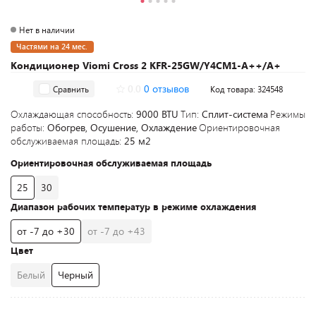
Нет в наличии
Частями на 24 мес.
Кондиционер Viomi Cross 2 KFR-25GW/Y4CM1-A++/A+
0.0
0 отзывов
Сравнить
Код товара: 324548
Охлаждающая способность:
9000 BTU
Тип:
Сплит-система
Режимы
работы:
Обогрев, Осушение, Охлаждение
Ориентировочная
обслуживаемая площадь:
25 м2
Ориентировочная обслуживаемая площадь
25
30
Диапазон рабочих температур в режиме охлаждения
от -7 до +30
от -7 до +43
Цвет
Белый
Черный