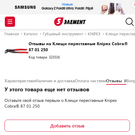
Главная
Каталог
Губцевый инструмент
KNIPEX
Клещи перестав
Отзывы на Клещи переставные Knipex Cobra®
87 01 250
Код товара: 323316
Характеристики
Наличие и доставка
Оплата частями
Отзывы
Воп
0
У этого товара еще нет отзывов
Оставьте свой отзыв первым о
Клещи переставные Knipex
Cobra® 87 01 250
Добавить отзыв