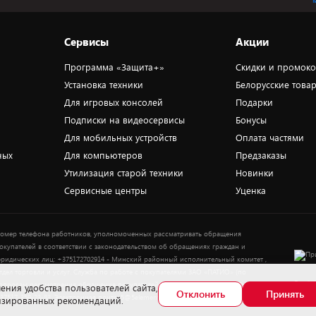
Сервисы
Акции
Программа «Защита+»
Скидки и промок
Установка техники
Белорусские това
Для игровых консолей
Подарки
Подписки на видеосервисы
Бонусы
Для мобильных устройств
Оплата частями
ных
Для компьютеров
Предзаказы
Утилизация старой техники
Новинки
Сервисные центры
Уценка
омер телефона работников, уполномоченных рассматривать обращения
окупателей в соответствии с законодательством об обращениях граждан и
ридических лиц: +375172702914 - Минский районный исполнительный комитет ,
тдел торговли и услуг. Служба по работе с покупателями ЗАО «ПАТИО» (по
Выбор
опросам рассмотрения обращения покупателей о нарушении их прав): Тел.:
ения удобства пользователей сайта,
Отклонить
Принять
37517-359-23-83. Электронная почта: 5@5element.by
лизированных рекомендаций.