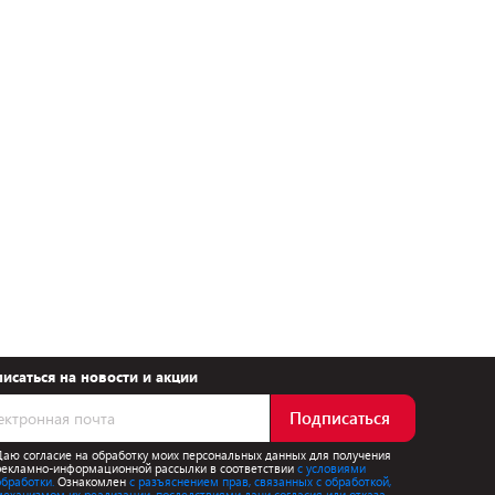
исаться на новости и акции
Подписаться
Даю согласие на обработку моих персональных данных для получения
рекламно-информационной рассылки в соответствии
с условиями
обработки.
Ознакомлен
с разъяснением прав, связанных с обработкой,
механизмом их реализации, последствиями дачи согласия или отказа.