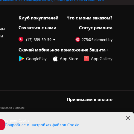
Клуб покупателей
Что с моим заказом?
Cвязаться с нами
Статус ремонта
оды
ры
(17) 359-59-59
275@5element.by
Скачай мобильное приложение Защита+
GooglePlay
App Store
App Gallery
Принимаем к оплате
 настроек Cookie
Подробнее о настройках файлов Cookie