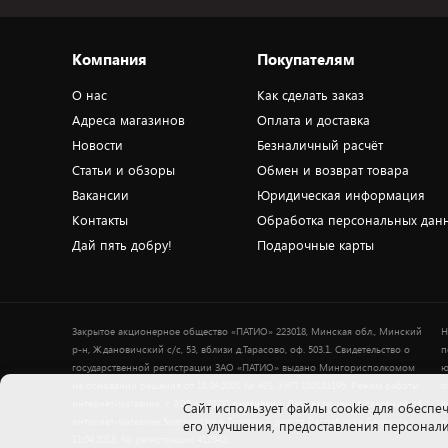
Компания
Покупателям
О нас
Как сделать заказ
Адреса магазинов
Оплата и доставка
Новости
Безналичный расчёт
Статьи и обзоры
Обмен и возврат товара
Вакансии
Юридическая информация
Контакты
Обработка персональных дан
Дай пять добру!
Подарочные карты
Закрытое акционерное общество «ПАТИО» 223018, Минская обл., Минский
Н
р-н, Ждановичский с/с, 53, вблизи д.Тарасово, оф. 503.1. Свидетельство о
п
государственной регистрации ЗАО «ПАТИО» выдано Мингорисполкомом
ю
на основании решения от 18.04.2001 № 491. УНП 100183195. Режим работы
о
интернет-магазина: с 9.00 до 21.00 ежедневно. Дата включения сведений об
в
Cайт использует файлы cookie для обеспеч
интернет-магазине 5element.by в Торговый реестр Республики Беларусь -
+
его улучшения, предоставления персона
11.04.2018, № регистрации 412542.