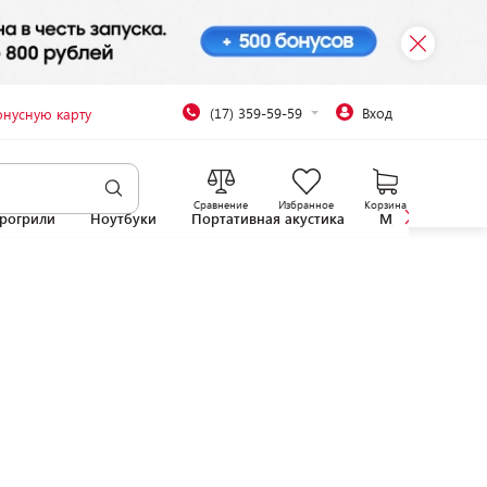
(17) 359-59-59
Вход
онусную карту
Сравнение
Избранное
Корзина
рогрили
Ноутбуки
Портативная акустика
Микроволновы