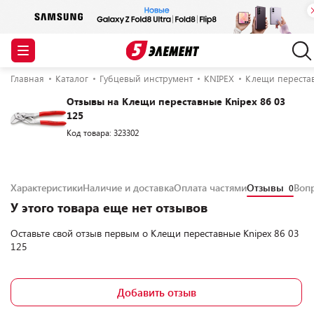
Главная
Каталог
Губцевый инструмент
KNIPEX
Клещи перестав
Отзывы на Клещи переставные Knipex 86 03
125
Код товара: 323302
Характеристики
Наличие и доставка
Оплата частями
Отзывы
Воп
0
У этого товара еще нет отзывов
Оставьте свой отзыв первым о
Клещи переставные Knipex 86 03
125
Добавить отзыв