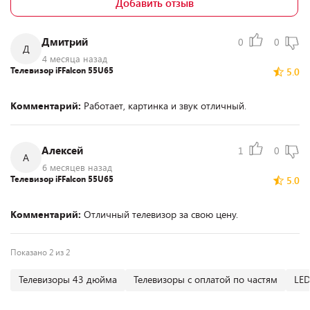
Добавить отзыв
Дмитрий
0
0
Д
4 месяца назад
Телевизор iFFalcon 55U65
5.0
Комментарий:
Работает, картинка и звук отличный.
Алексей
1
0
А
6 месяцев назад
Телевизор iFFalcon 55U65
5.0
Комментарий:
Отличный телевизор за свою цену.
Показано 2 из 2
Телевизоры 43 дюйма
Телевизоры с оплатой по частям
LED