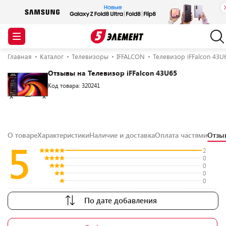
Главная
Каталог
Телевизоры
IFFALCON
Телевизор iFFalcon 43U
Отзывы на Телевизор iFFalcon 43U65
Код товара: 320241
О товаре
Характеристики
Наличие и доставка
Оплата частями
Отз
5
2
0
0
0
0
По дате добавления