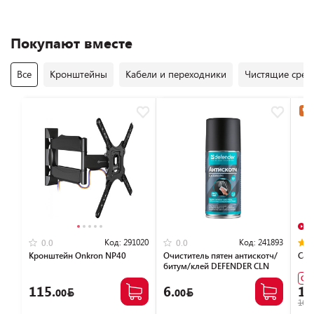
Покупают вместе
Все
Кронштейны
Кабели и переходники
Чистящие средс
Час
В
Код:
291020
Код:
241893
0.0
0.0
Кронштейн Onkron NP40
Очиститель пятен антискотч/
Сау
битум/клей DEFENDER CLN
30810 (150мл)
Су
115.
6.
1,
00
00
1699