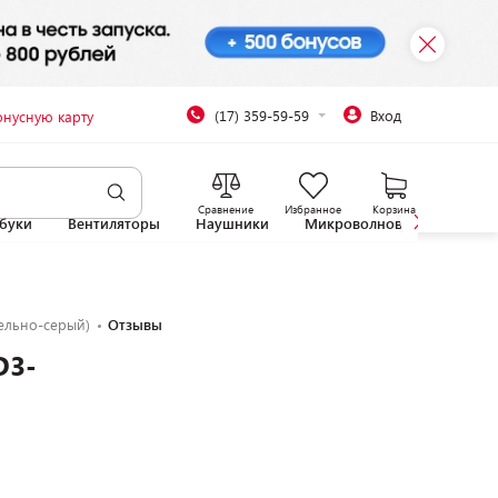
(17) 359-59-59
Вход
онусную карту
Сравнение
Избранное
Корзина
буки
Вентиляторы
Наушники
Микроволновые печи
пельно-серый)
Отзывы
D3-