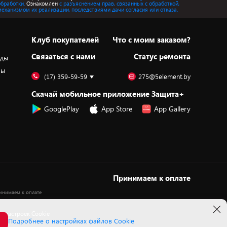
обработки.
Ознакомлен
с разъяснением прав, связанных с обработкой,
механизмом их реализации, последствиями дачи согласия или отказа.
Клуб покупателей
Что с моим заказом?
Cвязаться с нами
Статус ремонта
оды
ры
(17) 359-59-59
275@5element.by
Скачай мобильное приложение Защита+
GooglePlay
App Store
App Gallery
Принимаем к оплате
 настроек Cookie
Подробнее о настройках файлов Cookie