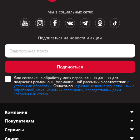
Мы в социальных сетях
Подписаться на новости и акции
Подписаться
Даю согласие на обработку моих персональных данных для
получения рекламно-информационной рассылки в соответствии
с
условиями обработки.
Ознакомлен
с разъяснением прав, связанных с
обработкой, механизмом их реализации, последствиями дачи
согласия или отказа.
Компания
Покупателям
О нас
Сервисы
Адреса магазинов
Как сделать заказ
Акции