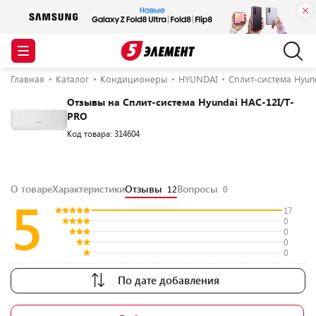
Главная
Каталог
Кондиционеры
HYUNDAI
Сплит-система Hyun
Отзывы на Сплит-система Hyundai HAC-12I/T-
PRO
Код товара: 314604
О товаре
Характеристики
Отзывы
Вопросы
12
0
5
17
0
0
0
0
По дате добавления