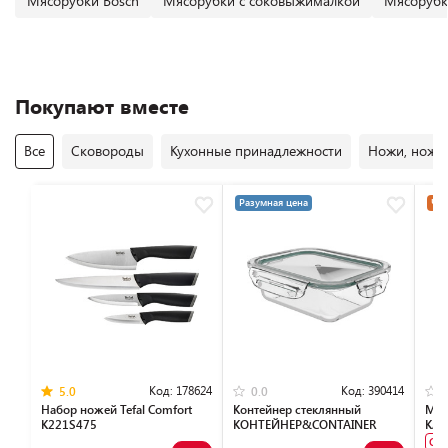
Мясорубки Bosch
Мясорубки с соковыжималкой
Мясорубк
Покупают вместе
Все
Сковороды
Кухонные принадлежности
Ножи, ножн
Разумная цена
Час
Код:
178624
Код:
390414
5.0
0.0
Набор ножей Tefal Сomfort
Контейнер стеклянный
Мел
K221S475
КОНТЕЙНЕР&CONTAINER
KA0
L500
Су