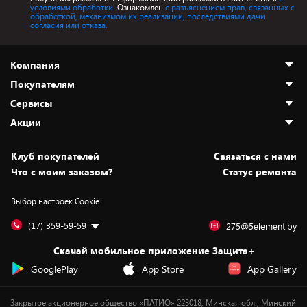
условиями обработки.
Ознакомлен
с разъяснением прав, связанных с
обработкой, механизмом их реализации, последствиями дачи
согласия или отказа.
Компания
Покупателям
О нас
Сервисы
Адреса магазинов
Как сделать заказ
Акции
Новости
Оплата и доставка
Программа «Защита+»
Статьи и обзоры
Безналичный расчёт
Установка техники
Скидки и промокоды
Клуб покупателей
Cвязаться с нами
Вакансии
Обмен и возврат товара
Для игровых консолей
Белорусские товары
Что с моим заказом?
Статус ремонта
Контакты
Юридическая информация
Подписки на видеосервисы
Подарки
Выбор настроек Cookie
Дай пять добру!
Обработка персональных данных
Для мобильных устройств
Бонусы
Подарочные карты
Для компьютеров
Оплата частями
(17) 359-59-59
275@5element.by
Утилизация старой техники
Предзаказы
Скачай мобильное приложение Защита+
Сервисные центры
Новинки
GooglePlay
App Store
App Gallery
Уценка
Закрытое акционерное общество «ПАТИО» 223018, Минская обл., Минский