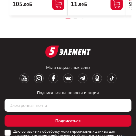
105.
11.
94
00
99
125.
Мы в социальных сетях
Подписаться на новости и акции
Подписаться
Даю согласие на обработку моих персональных данных для
получения рекламно-информационной рассылки в соответствии
с