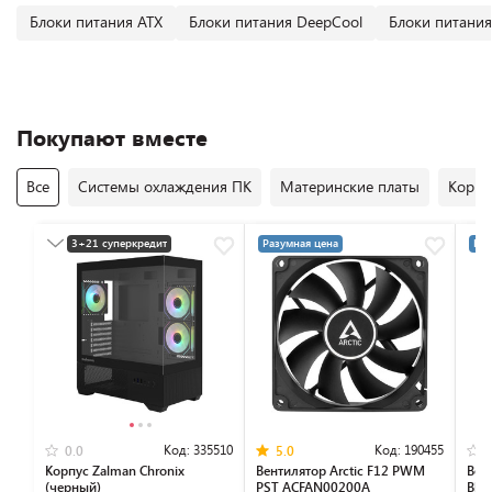
Блоки питания ATX
Блоки питания DeepCool
Блоки питания
Покупают вместе
Все
Системы охлаждения ПК
Материнские платы
Корпу
3+21 суперкредит
Разумная цена
Раз
Разумная цена
Код:
335510
Код:
190455
0.0
5.0
Корпус Zalman Chronix
Вентилятор Arctic F12 PWM
Вен
(черный)
PST ACFAN00200A
Blo