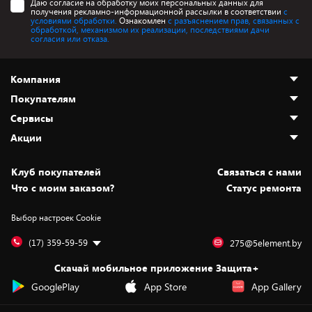
Даю согласие на обработку моих персональных данных для
получения рекламно-информационной рассылки в соответствии
с
условиями обработки.
Ознакомлен
с разъяснением прав, связанных с
обработкой, механизмом их реализации, последствиями дачи
согласия или отказа.
Компания
Покупателям
О нас
Сервисы
Адреса магазинов
Как сделать заказ
Акции
Новости
Оплата и доставка
Программа «Защита+»
Статьи и обзоры
Безналичный расчёт
Установка техники
Скидки и промокоды
Клуб покупателей
Cвязаться с нами
Вакансии
Обмен и возврат товара
Для игровых консолей
Белорусские товары
Что с моим заказом?
Статус ремонта
Контакты
Юридическая информация
Подписки на видеосервисы
Подарки
Выбор настроек Cookie
Дай пять добру!
Обработка персональных данных
Для мобильных устройств
Бонусы
Подарочные карты
Для компьютеров
Оплата частями
(17) 359-59-59
275@5element.by
Утилизация старой техники
Предзаказы
Скачай мобильное приложение Защита+
Сервисные центры
Новинки
GooglePlay
App Store
App Gallery
Уценка