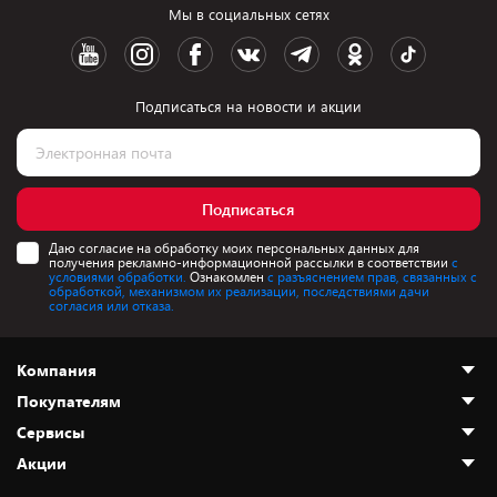
Мы в социальных сетях
Подписаться на новости и акции
Подписаться
Даю согласие на обработку моих персональных данных для
получения рекламно-информационной рассылки в соответствии
с
условиями обработки.
Ознакомлен
с разъяснением прав, связанных с
обработкой, механизмом их реализации, последствиями дачи
согласия или отказа.
Компания
Покупателям
О нас
Сервисы
Адреса магазинов
Как сделать заказ
Акции
Новости
Оплата и доставка
Программа «Защита+»