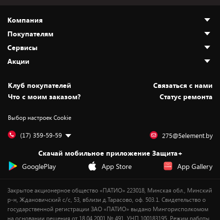
Компания
Покупателям
О нас
Сервисы
Адреса магазинов
Как сделать заказ
Акции
Новости
Оплата и доставка
Программа «Защита+»
Статьи и обзоры
Безналичный расчёт
Установка техники
Скидки и промокоды
Клуб покупателей
Cвязаться с нами
Вакансии
Обмен и возврат товара
Для игровых консолей
Белорусские товары
Что с моим заказом?
Статус ремонта
Контакты
Юридическая информация
Подписки на видеосервисы
Подарки
Выбор настроек Cookie
Дай пять добру!
Обработка персональных данных
Для мобильных устройств
Бонусы
Подарочные карты
Для компьютеров
Оплата частями
(17) 359-59-59
275@5element.by
Утилизация старой техники
Предзаказы
Скачай мобильное приложение Защита+
Сервисные центры
Новинки
GooglePlay
App Store
App Gallery
Уценка
Закрытое акционерное общество «ПАТИО» 223018, Минская обл., Минский
р-н, Ждановичский с/с, 53, вблизи д.Тарасово, оф. 503.1. Свидетельство о
государственной регистрации ЗАО «ПАТИО» выдано Мингорисполкомом
на основании решения от 18.04.2001 № 491. УНП 100183195. Режим работы