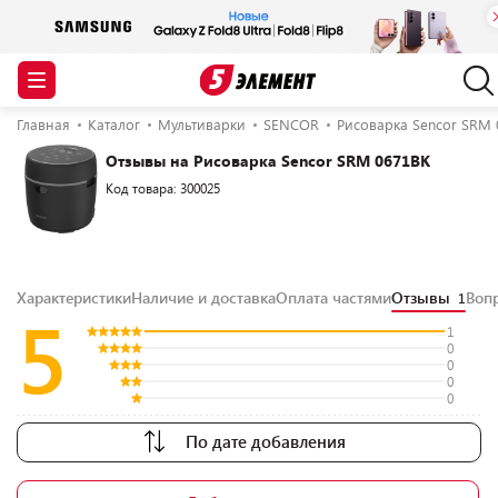
Главная
Каталог
Мультиварки
SENCOR
Рисоварка Sencor SRM 
Отзывы на Рисоварка Sencor SRM 0671BK
Код товара: 300025
Характеристики
Наличие и доставка
Оплата частями
Отзывы
Воп
1
5
1
0
0
0
0
По дате добавления