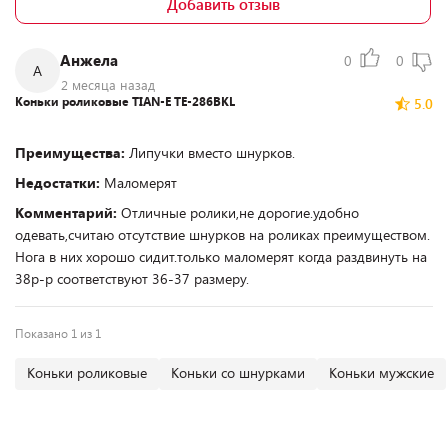
Добавить отзыв
Анжела
0
0
А
2 месяца назад
Коньки роликовые TIAN-E TE-286BKL
5.0
Преимущества:
Липучки вместо шнурков.
Недостатки:
Маломерят
Комментарий:
Отличные ролики,не дорогие.удобно
одевать,считаю отсутствие шнурков на роликах преимуществом.
Нога в них хорошо сидит.только маломерят когда раздвинуть на
38р-р соответствуют 36-37 размеру.
Показано 1 из 1
Коньки роликовые
Коньки со шнурками
Коньки мужские