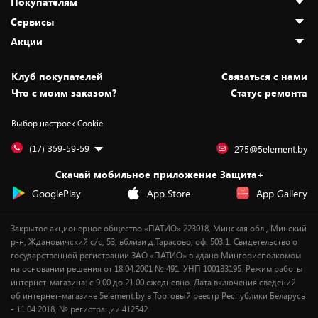
Покупателям
О нас
Сервисы
Адреса магазинов
Как сделать заказ
Акции
Новости
Оплата и доставка
Программа «Защита+»
Статьи и обзоры
Безналичный расчёт
Установка техники
Скидки и промокоды
Клуб покупателей
Cвязаться с нами
Вакансии
Обмен и возврат товара
Для игровых консолей
Белорусские товары
Что с моим заказом?
Статус ремонта
Контакты
Юридическая информация
Подписки на видеосервисы
Подарки
Выбор настроек Cookie
Дай пять добру!
Обработка персональных данных
Для мобильных устройств
Бонусы
Подарочные карты
Для компьютеров
Оплата частями
(17) 359-59-59
275@5element.by
Утилизация старой техники
Предзаказы
Скачай мобильное приложение Защита+
Сервисные центры
Новинки
GooglePlay
App Store
App Gallery
Уценка
Закрытое акционерное общество «ПАТИО» 223018, Минская обл., Минский
р-н, Ждановичский с/с, 53, вблизи д.Тарасово, оф. 503.1. Свидетельство о
государственной регистрации ЗАО «ПАТИО» выдано Мингорисполкомом
на основании решения от 18.04.2001 № 491. УНП 100183195. Режим работы
интернет-магазина: с 9.00 до 21.00 ежедневно. Дата включения сведений
об интернет-магазине 5element.by в Торговый реестр Республики Беларусь
- 11.04.2018, № регистрации 412542.