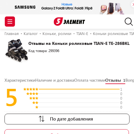
Главная
Каталог
Коньки, ролики
TIAN-E
Коньки роликовые TIA
Отзывы на Коньки роликовые TIAN-E TE-286BKL
Код товара: 299396
Характеристики
Наличие и доставка
Оплата частями
Отзывы
Воп
1
5
1
0
0
0
0
По дате добавления