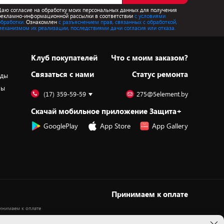
Даю согласие на обработку моих персональных данных для получения
рекламно-информационной рассылки в соответствии
с условиями
обработки.
Ознакомлен
с разъяснением прав, связанных с обработкой,
механизмом их реализации, последствиями дачи согласия или отказа.
Клуб покупателей
Что с моим заказом?
Cвязаться с нами
Статус ремонта
оды
ры
(17) 359-59-59
275@5element.by
Скачай мобильное приложение Защита+
GooglePlay
App Store
App Gallery
Принимаем к оплате