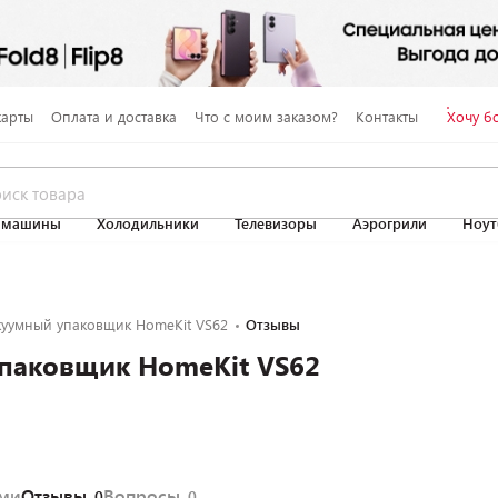
карты
Оплата и доставка
Что с моим заказом?
Контакты
Хочу б
 машины
Холодильники
Телевизоры
Аэрогрили
Ноут
куумный упаковщик HomeKit VS62
Отзывы
паковщик HomeKit VS62
ями
Отзывы
Вопросы
0
0