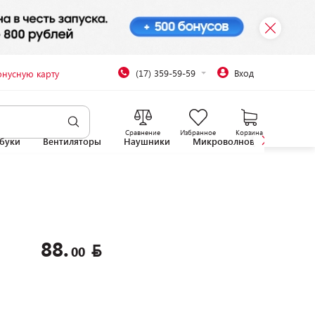
(17) 359-59-59
Вход
онусную карту
Сравнение
Избранное
Корзина
буки
Вентиляторы
Наушники
Микроволновые печи
88.
00