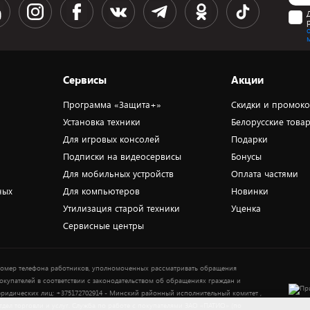
Сервисы
Акции
Программа «Защита+»
Скидки и промок
Установка техники
Белорусские това
Для игровых консолей
Подарки
Подписки на видеосервисы
Бонусы
Для мобильных устройств
Оплата частями
ных
Для компьютеров
Новинки
Утилизация старой техники
Уценка
Сервисные центры
омер телефона работников, уполномоченных рассматривать обращения
окупателей в соответствии с законодательством об обращениях граждан и
ридических лиц: +375172702914 - Минский районный исполнительный комитет ,
тдел торговли и услуг. Служба по работе с покупателями ЗАО «ПАТИО» (по