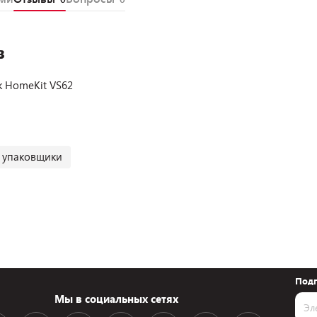
в
 HomeKit VS62
 упаковщики
Подп
Мы в социальных сетях