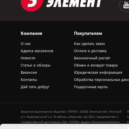
Компания
Покупателям
О нас
Как сделать заказ
Адреса магазинов
Оплата и доставка
Новости
Безналичный расчёт
Статьи и обзоры
Обмен и возврат товара
Вакансии
Юридическая информация
Контакты
Обработка персональных дан
Дай пять добру!
Подарочные карты
Закрытое акционерное общество «ПАТИО» 223018, Минская обл., Минский
Н
р-н, Ждановичский с/с, 53, вблизи д.Тарасово, оф. 503.1. Свидетельство о
п
государственной регистрации ЗАО «ПАТИО» выдано Мингорисполкомом
ю
на основании решения от 18.04.2001 № 491. УНП 100183195. Режим работы
о