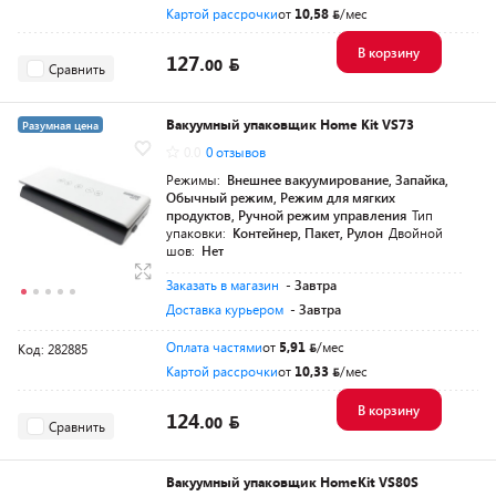
Картой рассрочки
от
10,58
/мес
В корзину
127.
00
Сравнить
Вакуумный упаковщик Home Kit VS73
Разумная цена
0.0
0 отзывов
Режимы:
Внешнее вакуумирование, Запайка,
Обычный режим, Режим для мягких
продуктов, Ручной режим управления
Тип
упаковки:
Контейнер, Пакет, Рулон
Двойной
шов:
Нет
Заказать в магазин
- Завтра
Доставка курьером
- Завтра
Оплата частями
от
5,91
/мес
Код: 282885
Картой рассрочки
от
10,33
/мес
В корзину
124.
00
Сравнить
Вакуумный упаковщик HomeKit VS80S