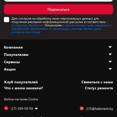
Подписаться
Даю согласие на обработку моих персональных данных для
получения рекламно-информационной рассылки в соответствии
с
условиями обработки.
Ознакомлен
с разъяснением прав, связанных с
обработкой, механизмом их реализации, последствиями дачи
согласия или отказа.
Компания
Покупателям
О нас
Сервисы
Адреса магазинов
Как сделать заказ
Акции
Новости
Оплата и доставка
Программа «Защита+»
Статьи и обзоры
Безналичный расчёт
Установка техники
Скидки и промокоды
Клуб покупателей
Cвязаться с нами
Вакансии
Обмен и возврат товара
Для игровых консолей
Белорусские товары
Что с моим заказом?
Статус ремонта
Контакты
Юридическая информация
Подписки на видеосервисы
Подарки
Выбор настроек Cookie
Дай пять добру!
Обработка персональных данных
Для мобильных устройств
Бонусы
Подарочные карты
Для компьютеров
Оплата частями
(17) 359-59-59
275@5element.by
Утилизация старой техники
Предзаказы