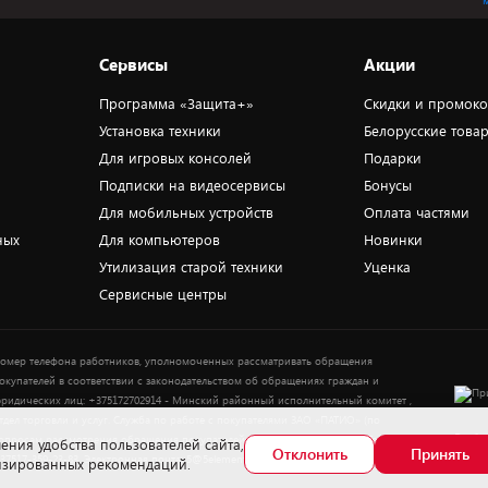
Сервисы
Акции
Программа «Защита+»
Скидки и промок
Установка техники
Белорусские това
Для игровых консолей
Подарки
Подписки на видеосервисы
Бонусы
Для мобильных устройств
Оплата частями
ных
Для компьютеров
Новинки
Утилизация старой техники
Уценка
Сервисные центры
омер телефона работников, уполномоченных рассматривать обращения
окупателей в соответствии с законодательством об обращениях граждан и
ридических лиц: +375172702914 - Минский районный исполнительный комитет ,
тдел торговли и услуг. Служба по работе с покупателями ЗАО «ПАТИО» (по
Выбор
опросам рассмотрения обращения покупателей о нарушении их прав): Тел.:
ения удобства пользователей сайта,
Отклонить
Принять
37517-359-23-83. Электронная почта: 5@5element.by
лизированных рекомендаций.