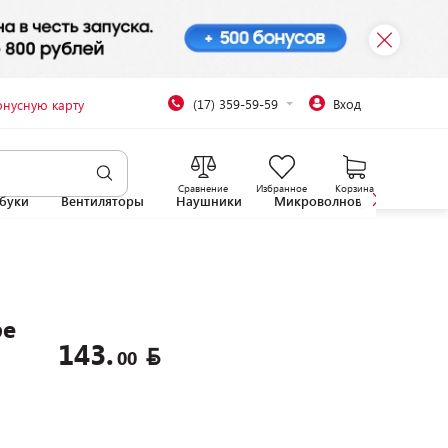
(17) 359-59-59
Вход
онусную карту
Сравнение
Избранное
Корзина
буки
Вентиляторы
Наушники
Микроволновые печи
pe
143.
00