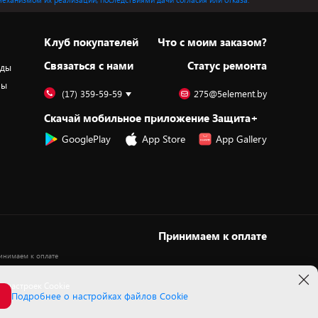
Клуб покупателей
Что с моим заказом?
Cвязаться с нами
Статус ремонта
оды
ры
(17) 359-59-59
275@5element.by
Скачай мобильное приложение Защита+
GooglePlay
App Store
App Gallery
Принимаем к оплате
 настроек Cookie
Подробнее о настройках файлов Cookie