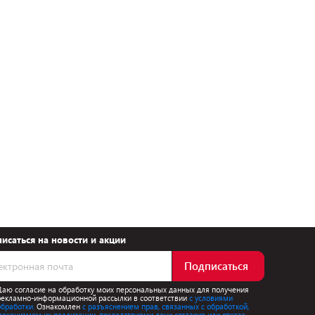
исаться на новости и акции
Подписаться
Даю согласие на обработку моих персональных данных для получения
рекламно-информационной рассылки в соответствии
с условиями
обработки.
Ознакомлен
с разъяснением прав, связанных с обработкой,
механизмом их реализации, последствиями дачи согласия или отказа.