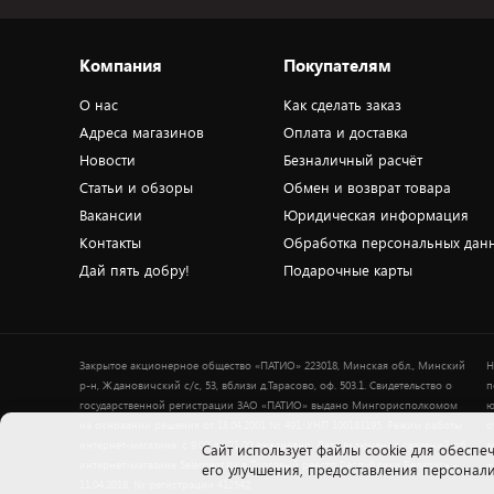
Компания
Покупателям
О нас
Как сделать заказ
Адреса магазинов
Оплата и доставка
Новости
Безналичный расчёт
Статьи и обзоры
Обмен и возврат товара
Вакансии
Юридическая информация
Контакты
Обработка персональных дан
Дай пять добру!
Подарочные карты
Закрытое акционерное общество «ПАТИО» 223018, Минская обл., Минский
Н
р-н, Ждановичский с/с, 53, вблизи д.Тарасово, оф. 503.1. Свидетельство о
п
государственной регистрации ЗАО «ПАТИО» выдано Мингорисполкомом
ю
на основании решения от 18.04.2001 № 491. УНП 100183195. Режим работы
о
интернет-магазина: с 9.00 до 21.00 ежедневно. Дата включения сведений об
в
Cайт использует файлы cookie для обеспеч
интернет-магазине 5element.by в Торговый реестр Республики Беларусь -
+
его улучшения, предоставления персона
11.04.2018, № регистрации 412542.