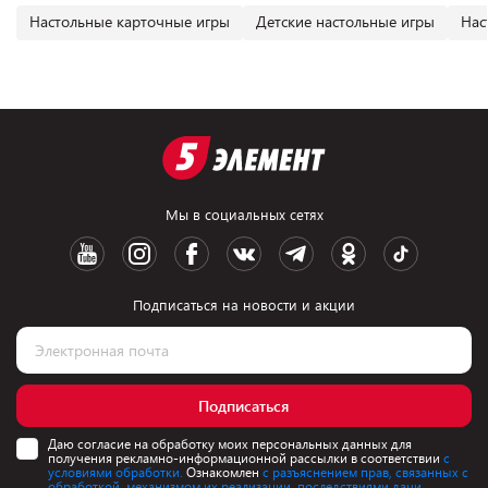
Настольные карточные игры
Детские настольные игры
Нас
Мы в социальных сетях
Подписаться на новости и акции
Подписаться
Даю согласие на обработку моих персональных данных для
получения рекламно-информационной рассылки в соответствии
с
условиями обработки.
Ознакомлен
с разъяснением прав, связанных с
обработкой, механизмом их реализации, последствиями дачи