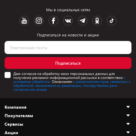
Мы в социальных сетях
Подписаться на новости и акции
Подписаться
Даю согласие на обработку моих персональных данных для
получения рекламно-информационной рассылки в соответствии
с
условиями обработки.
Ознакомлен
с разъяснением прав, связанных с
обработкой, механизмом их реализации, последствиями дачи
согласия или отказа.
Компания
Покупателям
О нас
Сервисы
Адреса магазинов
Как сделать заказ
Акции