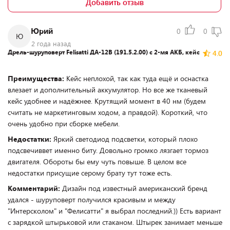
Добавить отзыв
Юрий
0
0
Ю
2 года назад
Дрель-шуруповерт Felisatti ДА-12В (191.5.2.00) с 2-мя АКБ, кейс
4.0
Преимущества:
Кейс неплохой, так как туда ещё и оснастка
влезает и дополнительный аккумулятор. Но все же тканевый
кейс удобнее и надёжнее. Крутящий момент в 40 нм (будем
считать не маркетинговым ходом, а правдой). Короткий, что
очень удобно при сборке мебели.
Недостатки:
Яркий светодиод подсветки, который плохо
подсвечиввет именно биту. Довольно громко лязгает тормоз
двигателя. Обороты бы ему чуть повыше. В целом все
недостатки присущие серому брату тут тоже есть.
Комментарий:
Дизайн под известный американский бренд
удался - шуруповерт получился красивым и между
"Интерсколом" и "Фелисатти" я выбрал последний.)) Есть вариант
с зарядкой штырьковой или стаканом. Штырек занимает меньше