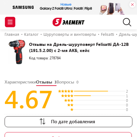
Главная
Каталог
Шуруповерты и винтоверты
Felisatti
Дрель-шур
Отзывы на Дрель-шуруповерт Felisatti ДА-12В
(191.5.2.00) с 2-мя АКБ, кейс
Код товара: 278784
Характеристики
Отзывы
Вопросы
3
0
4.67
2
1
0
0
0
По дате добавления