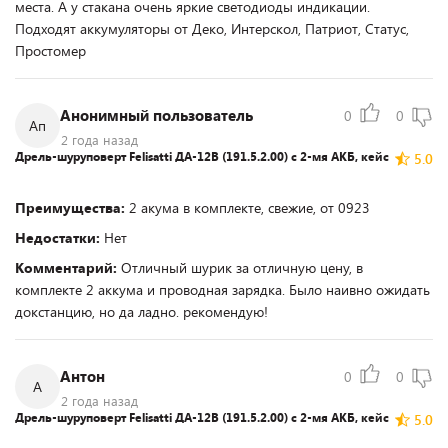
места. А у стакана очень яркие светодиоды индикации.
Подходят аккумуляторы от Деко, Интерскол, Патриот, Статус,
Простомер
Анонимный пользователь
0
0
Ап
2 года назад
Дрель-шуруповерт Felisatti ДА-12В (191.5.2.00) с 2-мя АКБ, кейс
5.0
Преимущества:
2 акума в комплекте, свежие, от 0923
Недостатки:
Нет
Комментарий:
Отличный шурик за отличную цену, в
комплекте 2 аккума и проводная зарядка. Было наивно ожидать
докстанцию, но да ладно. рекомендую!
Антон
0
0
А
2 года назад
Дрель-шуруповерт Felisatti ДА-12В (191.5.2.00) с 2-мя АКБ, кейс
5.0