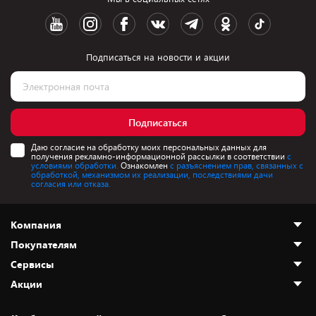
Подписаться на новости и акции
Подписаться
Даю согласие на обработку моих персональных данных для
получения рекламно-информационной рассылки в соответствии
с
условиями обработки.
Ознакомлен
с разъяснением прав, связанных с
обработкой, механизмом их реализации, последствиями дачи
согласия или отказа.
Компания
Покупателям
О нас
Сервисы
Адреса магазинов
Как сделать заказ
Акции
Новости
Оплата и доставка
Программа «Защита+»
Статьи и обзоры
Безналичный расчёт
Установка техники
Скидки и промокоды